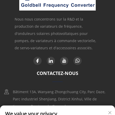
Nous nous concentrons sur la R&D et la
production de variateurs de fréquence,
d'onduleurs solaires photovoltaïques pour
pompes, de variateurs à commande vectorielle,
de servo-variateurs et d'accessoires associés.
CONTACTEZ-NOUS
Bâtiment 13A, Wanyang Zhongchuang City, Parc Daze,
Parc industriel Shenjiang, District Xinhui, Ville de
Jiangmen, Province du Guangdong
We value your privacy