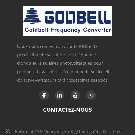
Nous nous concentrons sur la R&D et la
production de variateurs de fréquence,
d'onduleurs solaires photovoltaïques pour
pompes, de variateurs à commande vectorielle,
de servo-variateurs et d'accessoires associés.
CONTACTEZ-NOUS
Bâtiment 13A, Wanyang Zhongchuang City, Parc Daze,