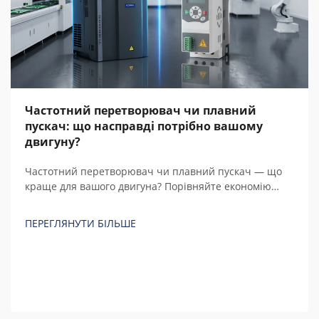
Частотний перетворювач чи плавний
пускач: що насправді потрібно вашому
двигуну?
Частотний перетворювач чи плавний пускач — що
краще для вашого двигуна? Порівняйте економію
енергії, вартість, регулювання швидкості та загальну
вартість володіння протягом 5 років із реальними
ПЕРЕГЛЯНУТИ БІЛЬШЕ
розрахунками перед покупкою.