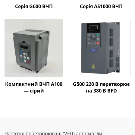
Серія G600 ВЧП
Серія AS1000 ВЧП
Компактний ВЧП A100
G500 220 В перетворює
— сірий
на 380 В ВFD
Частотні перетворювачі (VFD) допомогли