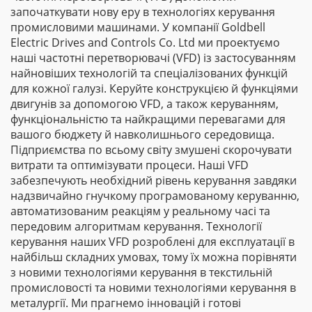
започаткувати нову еру в технологіях керування
промисловими машинами. У компанії Goldbell
Electric Drives and Controls Co. Ltd ми проектуємо
наші частотні перетворювачі (VFD) із застосуванням
найновіших технологій та спеціалізованих функцій
для кожної галузі. Керуйте конструкцією й функціями
двигунів за допомогою VFD, а також керуванням,
функціональністю та найкращими перевагами для
вашого бюджету й навколишнього середовища.
Підприємства по всьому світу змушені скорочувати
витрати та оптимізувати процеси. Наші VFD
забезпечують необхідний рівень керування завдяки
надзвичайно гнучкому програмованому керуванню,
автоматизованим реакціям у реальному часі та
передовим алгоритмам керування. Технології
керування наших VFD розроблені для експлуатації в
найбільш складних умовах, тому їх можна порівняти
з новими технологіями керування в текстильній
промисловості та новими технологіями керування в
металургії. Ми прагнемо інновацій і готові