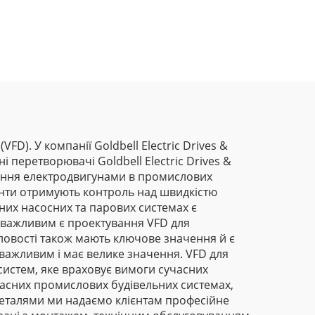
). У компанії Goldbell Electric Drives &
і перетворювачі Goldbell Electric Drives &
вання електродвигунами в промислових
ієнти отримують контроль над швидкістю
них насосних та парових системах є
 важливим є проектування VFD для
ловості також мають ключове значення й є
важливим і має велике значення. VFD для
истем, яке враховує вимоги сучасних
сучасних промислових будівельних системах,
 деталями ми надаємо клієнтам професійне