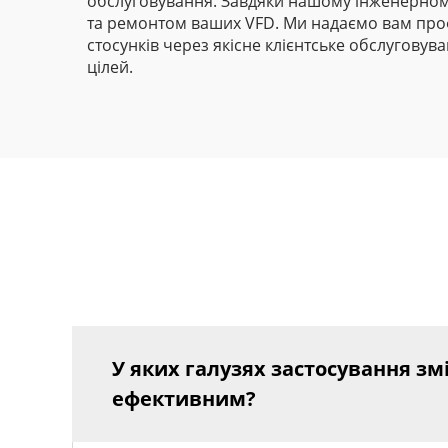
обслуговування. Завдяки нашому інженерному
та ремонтом ваших VFD. Ми надаємо вам проф
стосунків через якісне клієнтське обслугову
цілей.
У яких галузях застосування зм
ефективним?