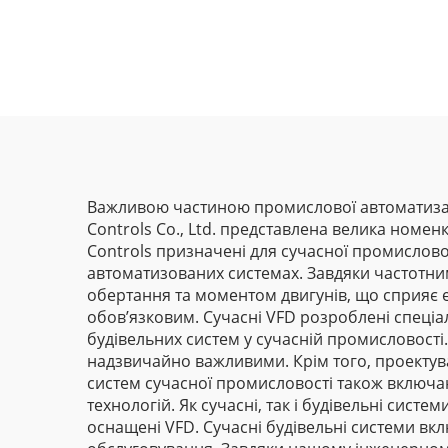
Важливою частиною промислової автоматизації 
Controls Co., Ltd. представлена велика номенк
Controls призначені для сучасної промислов
автоматизованих системах. Завдяки частотним
обертання та моментом двигунів, що сприяє е
обов’язковим. Сучасні VFD розроблені спеці
будівельних систем у сучасній промисловост
надзвичайно важливими. Крім того, проектув
систем сучасної промисловості також включа
технологій. Як сучасні, так і будівельні сис
оснащені VFD. Сучасні будівельні системи вк