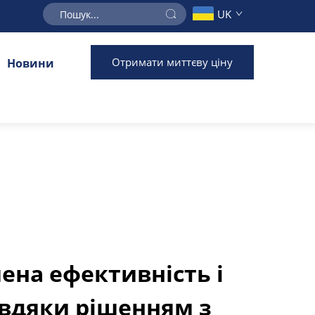
UK
Отримати миттєву ціну
Новини
на ефективність і
вдяки рішенням з