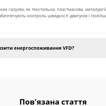
их галузях, як текстильна, пластмасова, металург
абезпечують контроль швидкості двигунів і поліпш
низити енергоспоживання VFD?
Пов'язана стаття