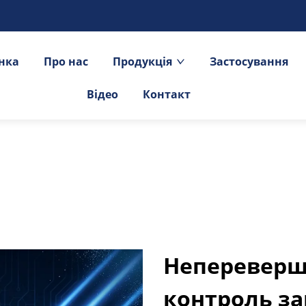
інка
Про нас
Продукція
Застосування
Відео
Контакт
Непереверше
контроль за