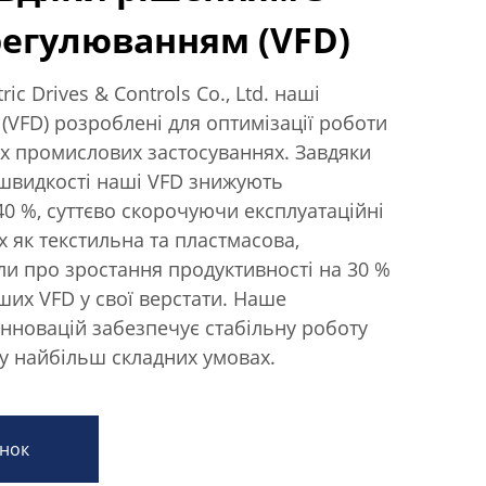
егулюванням (VFD)
ric Drives & Controls Co., Ltd. наші
(VFD) розроблені для оптимізації роботи
их промислових застосуваннях. Завдяки
швидкості наші VFD знижують
40 %, суттєво скорочуючи експлуатаційні
их як текстильна та пластмасова,
и про зростання продуктивності на 30 %
их VFD у свої верстати. Наше
 інновацій забезпечує стабільну роботу
у найбільш складних умовах.
нок