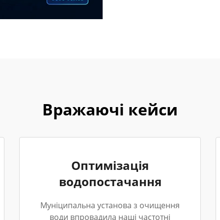
Вражаючі кейси
Оптимізація
водопостачання
Муніципальна установа з очищення
води впровадила наші частотні