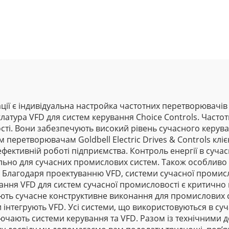
є індивідуальна настройка частотних перетворювачів (VFD
латура VFD для систем керування Choice Controls. Частотн
ості. Вони забезпечують високий рівень сучасного керу
 перетворювачам Goldbell Electric Drives & Controls кл
фективній роботі підприємства. Контроль енергії в сучас
ально для сучасних промислових систем. Також особливо
і. Благодаря проектуванню VFD, системи сучасної промис
ання VFD для систем сучасної промисловості є критично 
ють сучасне конструктивне виконання для промислових с
теми інтегрують VFD. Усі системи, що використовуються в 
лючають системи керування та VFD. Разом із технічними