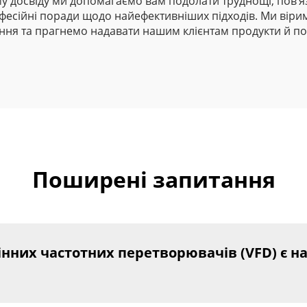
 досвіду ми допомагаємо вам подолати труднощі, пов’я
есійні поради щодо найефективніших підходів. Ми вірим
вання та прагнемо надавати нашим клієнтам продукти й по
Поширені запитання
інних частотних перетворювачів (VFD) є н