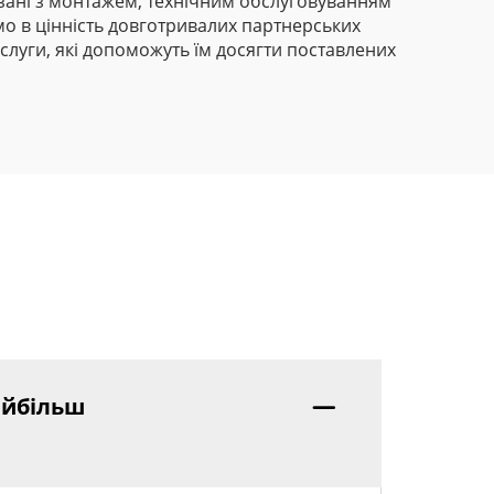
зані з монтажем, технічним обслуговуванням
о в цінність довготривалих партнерських
слуги, які допоможуть їм досягти поставлених
айбільш