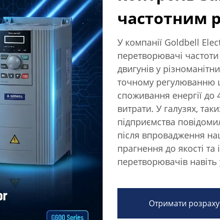
частотним р
У компанії Goldbell Elect
перетворювачі частоти 
двигунів у різноманітн
точному регулюванню 
споживання енергії до 
витрати. У галузях, так
підприємства повідомил
після впровадження наш
прагнення до якості та
перетворювачів навіть 
Отримати розраху