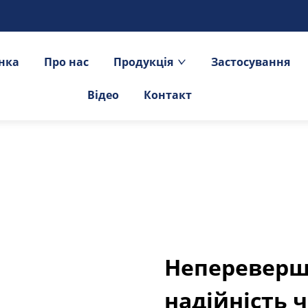
інка
Про нас
Продукція
Застосування
Відео
Контакт
Непереверш
надійність 