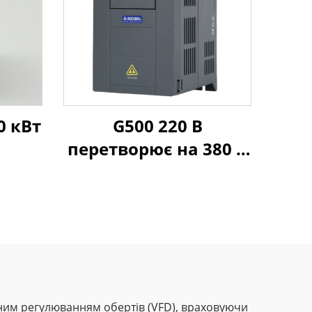
0 кВт
G500 220 В
перетворює на 380 В
ВFD
тотним регулюванням обертів (VFD), враховуючи