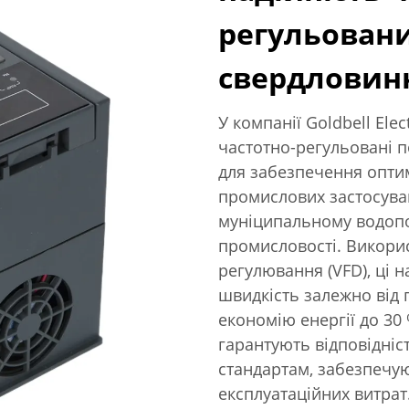
регульован
свердловинн
У компанії Goldbell Elect
частотно-регульовані п
для забезпечення оптим
промислових застосуван
муніципальному водопо
промисловості. Викори
регулювання (VFD), ці
швидкість залежно від 
економію енергії до 30
гарантують відповідні
стандартам, забезпечую
експлуатаційних витрат