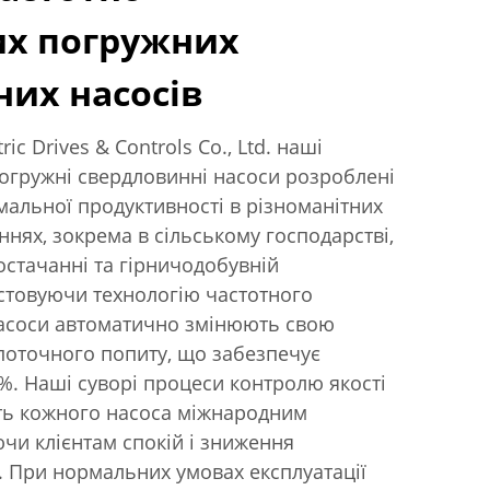
их погружних
их насосів
ric Drives & Controls Co., Ltd. наші
огружні свердловинні насоси розроблені
альної продуктивності в різноманітних
нях, зокрема в сільському господарстві,
стачанні та гірничодобувній
стовуючи технологію частотного
 насоси автоматично змінюють свою
поточного попиту, що забезпечує
 %. Наші суворі процеси контролю якості
сть кожного насоса міжнародним
чи клієнтам спокій і зниження
. При нормальних умовах експлуатації