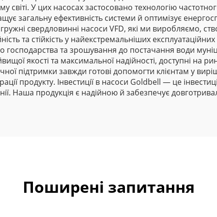
му світі. У цих насосах застосовано технологію частотно
ращує загальну ефективність системи й оптимізує енергос
гружні свердловинні насоси VFD, які ми виробляємо, ство
йність та стійкість у найекстремальніших експлуатаційни
кого господарства та зрошування до постачання води мун
ищої якості та максимальної надійності, доступні на ринк
ічної підтримки завжди готові допомогти клієнтам у вирі
ації продукту. Інвестиції в насоси Goldbell — це інвестиц
нії. Наша продукція є надійною й забезпечує довготрива
Поширені запитання