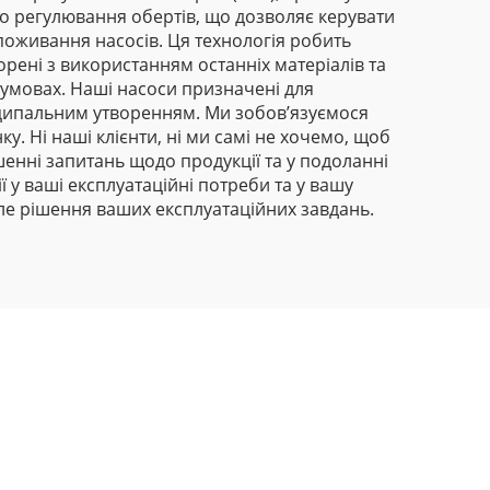
го регулювання обертів, що дозволяє керувати
поживання насосів. Ця технологія робить
рені з використанням останніх матеріалів та
х умовах. Наші насоси призначені для
іципальним утворенням. Ми зобов’язуємося
у. Ні наші клієнти, ні ми самі не хочемо, щоб
шенні запитань щодо продукції та у подоланні
ії у ваші експлуатаційні потреби та у вашу
ле рішення ваших експлуатаційних завдань.