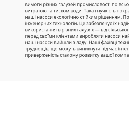
вимоги різних галузей промисловості по всьо
витратою та тиском води. Така гнучкість пок
наші насоси екологічно стійким рішенням. По
інженерних технологій. Це забезпечує їх наді
використання в різних галузях — від сільсь
перед своїми клієнтами виробляти насоси найв
наші насоси вийшли з ладу. Наші фахівці техн
труднощів, що можуть виникнути під час інтегр
приверженість сталому розвитку вашої компа