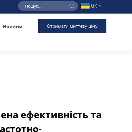
UK
Отримати миттєву ціну
Новини
ена ефективність та
частотно-