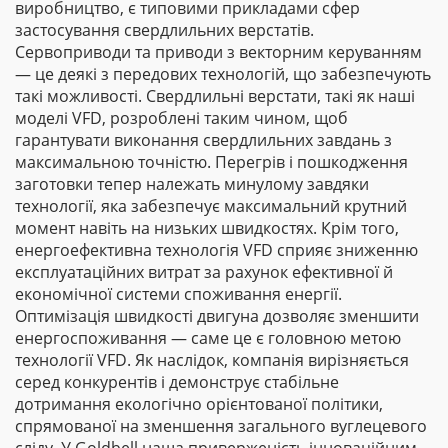
виробництво, є типовими прикладами сфер
застосування свердлильних верстатів.
Сервоприводи та приводи з векторним керуванням
— це деякі з передових технологій, що забезпечують
такі можливості. Свердлильні верстати, такі як наші
моделі VFD, розроблені таким чином, щоб
гарантувати виконання свердлильних завдань з
максимальною точністю. Перегрів і пошкодження
заготовки тепер належать минулому завдяки
технології, яка забезпечує максимальний крутний
момент навіть на низьких швидкостях. Крім того,
енергоефективна технологія VFD сприяє зниженню
експлуатаційних витрат за рахунок ефективної й
економічної системи споживання енергії.
Оптимізація швидкості двигуна дозволяє зменшити
енергоспоживання — саме це є головною метою
технології VFD. Як наслідок, компанія вирізняється
серед конкурентів і демонструє стабільне
дотримання екологічно орієнтованої політики,
спрямованої на зменшення загального вуглецевого