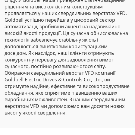
сліду. У Goldbell наша приверженість інноваційним
рішенням та високоякісним конструкціям
проявляється у наших свердлильних верстатах VFD.
Goldbell успішно перейшла у цифровий сектор
автоматизації, зробивши акцент на надзвичайно
високій якості продукції. Ця сучасна обчислювальна
технологія забезпечує стабільну якість і
доповнюється винятковим користувацьким
досвідом. Як наслідок, наші клієнти отримують
конкурентну перевагу для задоволення вимог
сучасного, постійно розвиваючогося світу.
Обираючи свердлильний верстат VFD компанії
Goldbell Electric Drives & Controls Co., Ltd., ви
отримуєте надійне, ефективне та високопродуктивне
обладнання, яке сприятиме підвищенню ваших
виробничих можливостей. З нашим свердлильним
верстатом VFD ми допоможемо вам досягти нових
висот у якості свердлення.