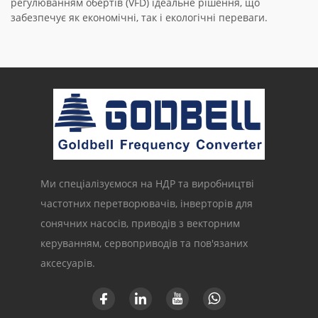
регулюванням обертів (VFD) ідеальне рішення, що
забезпечує як економічні, так і екологічні переваги.
Ми спеціалізуємося на НДР та виробництві
частотних перетворювачів, інверторів для
сонячних насосів, приводів з векторним
керуванням, сервоприводів та пов'язаних
аксесуарів.