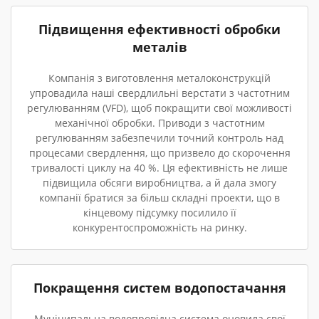
Підвищення ефективності обробки
металів
Компанія з виготовлення металоконструкцій
упровадила наші свердлильні верстати з частотним
регулюванням (VFD), щоб покращити свої можливості
механічної обробки. Приводи з частотним
регулюванням забезпечили точний контроль над
процесами свердлення, що призвело до скорочення
тривалості циклу на 40 %. Ця ефективність не лише
підвищила обсяги виробництва, а й дала змогу
компанії братися за більш складні проекти, що в
кінцевому підсумку посилило її
конкурентоспроможність на ринку.
Покращення систем водопостачання
Муніципальна водопровідна система оновила свої