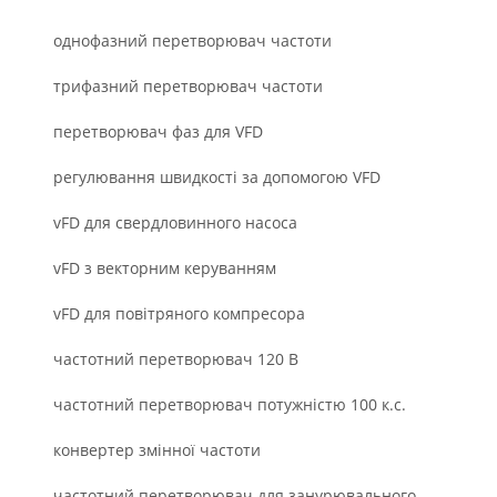
однофазний перетворювач частоти
трифазний перетворювач частоти
перетворювач фаз для VFD
регулювання швидкості за допомогою VFD
vFD для свердловинного насоса
vFD з векторним керуванням
vFD для повітряного компресора
частотний перетворювач 120 В
частотний перетворювач потужністю 100 к.с.
конвертер змінної частоти
частотний перетворювач для занурювального