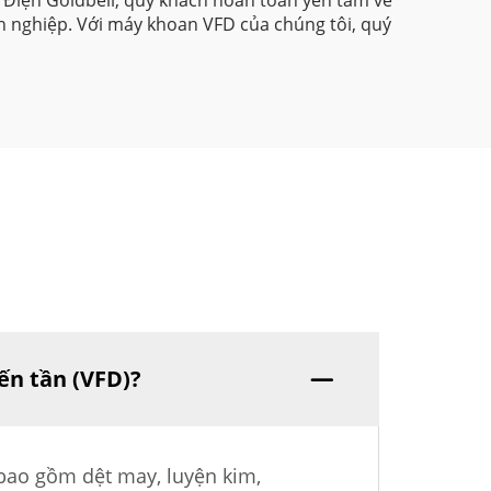
g Điện Goldbell, quý khách hoàn toàn yên tâm về
h nghiệp. Với máy khoan VFD của chúng tôi, quý
ến tần (VFD)?
bao gồm dệt may, luyện kim,