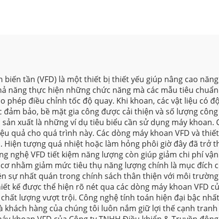
iến tần (VFD) là một thiết bị thiết yếu giúp nâng cao năng
ả năng thực hiện những chức năng mà các mẫu tiêu chuẩn kh
cho phép điều chỉnh tốc độ quay. Khi khoan, các vật liệu có
 đảm bảo, bề mặt gia công được cải thiện và số lượng công
 sản xuất là những ví dụ tiêu biểu cần sử dụng máy khoan. 
iệu quả cho quá trình này. Các dòng máy khoan VFD và thiết
ối. Hiện tượng quá nhiệt hoặc làm hỏng phôi giờ đây đã tr
công nghệ VFD tiết kiệm năng lượng còn giúp giảm chi phí vậ
g cơ nhằm giảm mức tiêu thụ năng lượng chính là mục đích c
iện sự nhất quán trong chính sách thân thiện với môi trường
thiết kế được thể hiện rõ nét qua các dòng máy khoan VFD củ
hất lượng vượt trội. Công nghệ tính toán hiện đại bậc nhất
là khách hàng của chúng tôi luôn nắm giữ lợi thế cạnh tran