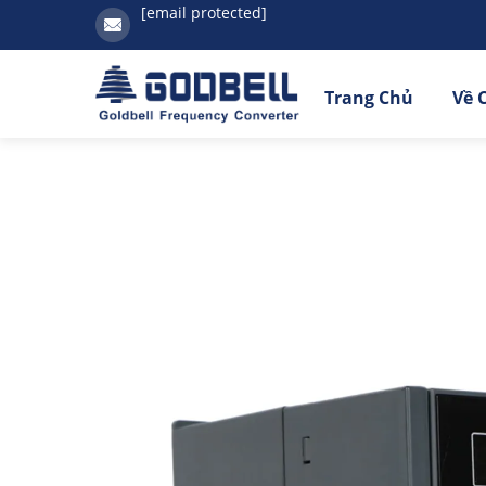
[email protected]
Trang Chủ
Về 