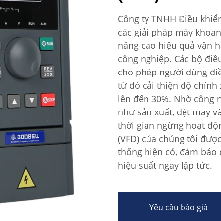
Công ty TNHH Điều khiển
các giải pháp máy khoan 
nâng cao hiệu quả vận h
công nghiệp. Các bộ điều
cho phép người dùng đi
từ đó cải thiện độ chính
lên đến 30%. Nhờ công n
như sản xuất, dệt may v
thời gian ngừng hoạt độn
(VFD) của chúng tôi được
thống hiện có, đảm bảo q
hiệu suất ngay lập tức.
Yêu cầu báo giá