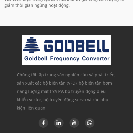
giảm thời gian ngừng hoạt động.
Chúng tôi tập trung vào nghiên cứu và phát triển,
sản xuất các bộ biến tần (VFD), bộ biến tần bơm
năng lượng mặt trời PV, bộ truyền động điều
khiển vector, bộ truyền động servo và các phụ
kiện liên quan.