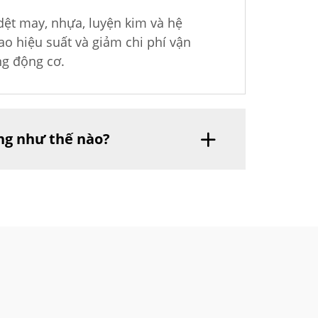
dệt may, nhựa, luyện kim và hệ
o hiệu suất và giảm chi phí vận
ng động cơ.
ợng như thế nào?