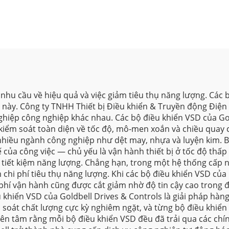
hu cầu về hiệu quả và việc giảm tiêu thụ năng lượng. Các bộ
 này. Công ty TNHH Thiết bị Điều khiển & Truyền động Điện 
ghiệp công nghiệp khác nhau. Các bộ điều khiển VSD của Go
kiểm soát toàn diện về tốc độ, mô-men xoắn và chiều quay c
nhiều ngành công nghiệp như dệt may, nhựa và luyện kim.
 của công việc — chủ yếu là vận hành thiết bị ở tốc độ thấ
ó tiết kiệm năng lượng. Chẳng hạn, trong một hệ thống cấp n
hi phí tiêu thụ năng lượng. Khi các bộ điều khiển VSD của 
phí vận hành cũng được cắt giảm nhờ độ tin cậy cao trong đ
 khiển VSD của Goldbell Drives & Controls là giải pháp hàn
 soát chất lượng cực kỳ nghiêm ngặt, và từng bộ điều khiển
ên tâm rằng mỗi bộ điều khiển VSD đều đã trải qua các chí