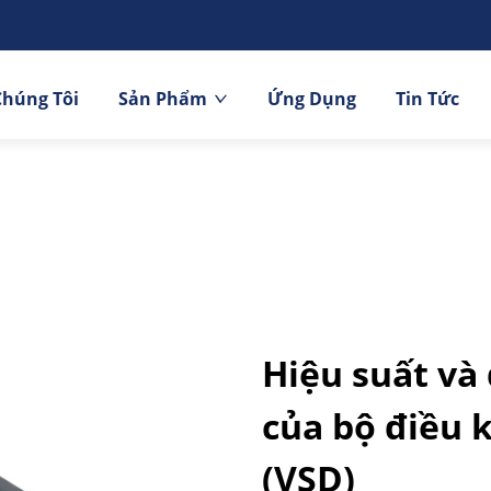
Chúng Tôi
Sản Phẩm
Ứng Dụng
Tin Tức
Hiệu suất và 
của bộ điều k
(VSD)