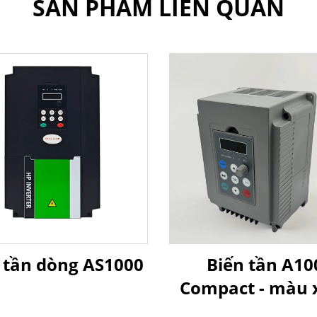
SẢN PHẨM LIÊN QUAN
 tần dòng AS1000
Biến tần A10
Compact - màu