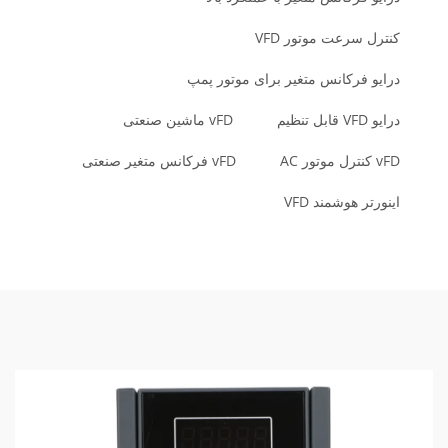
کنترل سرعت موتور VFD
درایو فرکانس متغیر برای موتور پمپ
درایو VFD قابل تنظیم
vFD ماشین صنعتی
vFD کنترل موتور AC
vFD فرکانس متغیر صنعتی
اینورتر هوشمند VFD