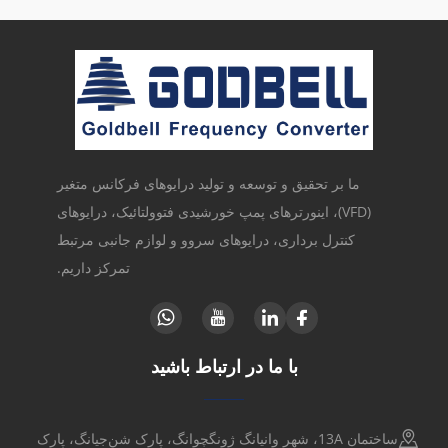
ما بر تحقیق و توسعه و تولید درایوهای فرکانس متغیر
(VFD)، اینورترهای پمپ خورشیدی فتوولتائیک، درایوهای
کنترل برداری، درایوهای سروو و لوازم جانبی مرتبط
تمرکز داریم.
با ما در ارتباط باشید
ساختمان 13A، شهر وانیانگ ژونگچوانگ، پارک شن‌جیانگ، پارک