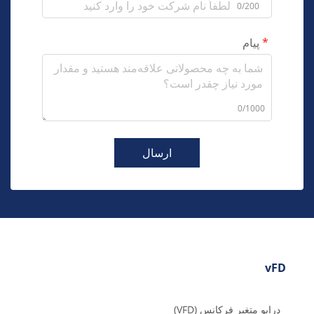
0/200
پیام
0/1000
ارسال
vFD
درایو متغیر فرکانس (VFD)