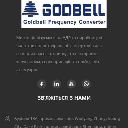
Ми спеціалізуємося на НДР та виробництві
частотних перетворювачів, інверторів для
сонячних насосів, приводів з векторним
керуванням, сервоприводів та пов'язаних
аксесуарів.
ЗВ’ЯЖІТЬСЯ З НАМИ
Будівля 13A, промислова зона Wanyang Zhongchuang
City, Daze Park, промисловий парк Shenjiang, район