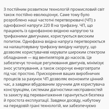
З постійним розвитком технологій промисловий світ
також постійно еволюціонує. Саме тому було
розроблено наші частотні перетворювачі (ЧП) з
однофазної напруги 220 В на трифазну. ЧП, що
працюють із однофазною вхідною напругою та
трифазними двигунами, користуються високим
попитом. Однофазна вхідна напруга перетворюється
на налаштовувану трифазну вихідну напругу, що
дозволяє користувачеві керувати широким спектром
обладнання — від вентиляторів до насосів. Це
забезпечує точніше регулювання двигунів, мінімізує
знос устаткування, а також скорочує енерговтрати
під час простою. Прискорення ваших виробничих
процесів за рахунок ЧП дозволяє економити цінний
час, а завдяки вбудованим зручним для користувача
конструкціям, системам діагностики несправностей
та захисту від перевантаження гарантується безпека
й простота експлуатації. Завдяки досвіду, набутому
на передовій грані технологій, ми забезпечуємо