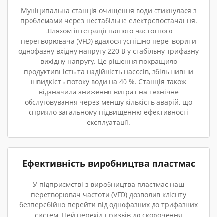
Муніципальна станція очищення води стикнулася з
проблемами через нестабільне електропостачання.
Шляхом інтеграції нашого частотного
перетворювача (VFD) вдалося успішно перетворити
однофазну вхідну напругу 220 В у стабільну трифазну
вихідну напругу. Це рішення покращило
продуктивність та надійність насосів, збільшивши
швидкість потоку води на 40 %. Станція також
відзначила зниження витрат на технічне
обслуговування через меншу кількість аварій, що
сприяло загальному підвищенню ефективності
експлуатації.
Ефективність виробництва пластмас
У підприємстві з виробництва пластмас наш
перетворювач частоти (VFD) дозволив клієнту
безперебійно перейти від однофазних до трифазних
систем. Цей перехід призвів до скорочення