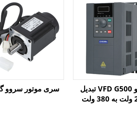
درایو VFD G500 تبدیل
سری موتور سروو گل
ولت