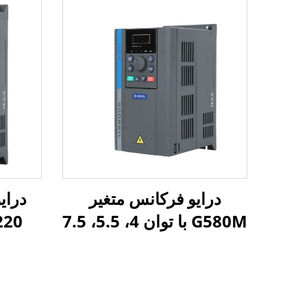
درایو فرکانس متغیر
G580M با توان 4، 5.5، 7.5
220 ولت به 380 
کیلووات