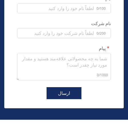
0/100
نام شرکت
0/200
پیام
0/1000
ارسال