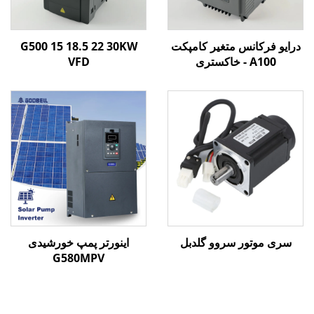
درایو فرکانس متغیر کامپکت
G500 15 18.5 22 30KW
A100 - خاکستری
VFD
سری موتور سروو گلدبل
اینورتر پمپ خورشیدی
G580MPV