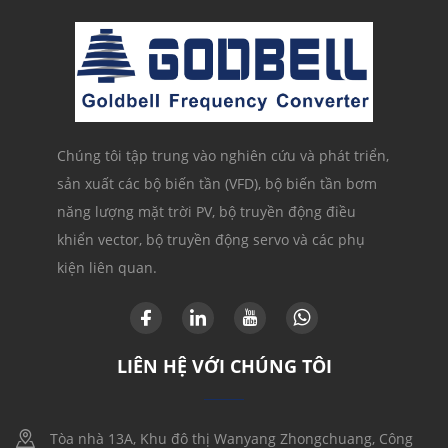
Chúng tôi tập trung vào nghiên cứu và phát triển,
sản xuất các bộ biến tần (VFD), bộ biến tần bơm
năng lượng mặt trời PV, bộ truyền động điều
khiển vector, bộ truyền động servo và các phụ
kiện liên quan.
LIÊN HỆ VỚI CHÚNG TÔI
Tòa nhà 13A, Khu đô thị Wanyang Zhongchuang, Công