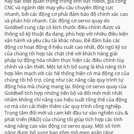
này đặc biệt quan trọng trong lĩnh vực robot, gia công
CNC và ngành dệt may yêu cầu chuyển động cực
nhanh, bởi các động cơ phải đảm bảo độ chính xác cao
và phản hồi nhanh. Các động cơ servo quay do
Goldbell cung cấp có kích thước điều chỉnh được và
thông số kỹ thuật đa dạng, phù hợp với nhiều điều kiện
vận hành và yêu cầu tải khác nhau. Để đảm bảo các
động cơ hoạt động ở hiệu suất cao nhất, đội ngũ kỹ sư
của chúng tôi hợp tác chặt chẽ với khách hàng giải
pháp tự động hóa nhằm thực hiện các điều chỉnh tùy
chỉnh và cần thiết. Một lợi ích bổ sung là khả năng tích
hợp liền mạch với các hệ thống hiện có mà động cơ của
chúng tôi hỗ trợ, cũng như các nâng cấp quy trình tự
động hóa mà chúng mang lại. Động cơ servo quay của
Goldbell tích hợp những tiến bộ và đổi mới mới nhất
nhằm không chỉ nâng cao hiệu suất tổng thể của động
cơ mà còn cải thiện thêm các quy trình công nghiệp.
Trọng tâm đổi mới và cam kết đầu tư vào nghiên cứu &
phát triển (R&D) của chúng tôi giúp tích hợp các tính
năng nâng cao vào động cơ servo quay. Một số tính
năng được bổ sung bao gồm mô-men xoắn tăng