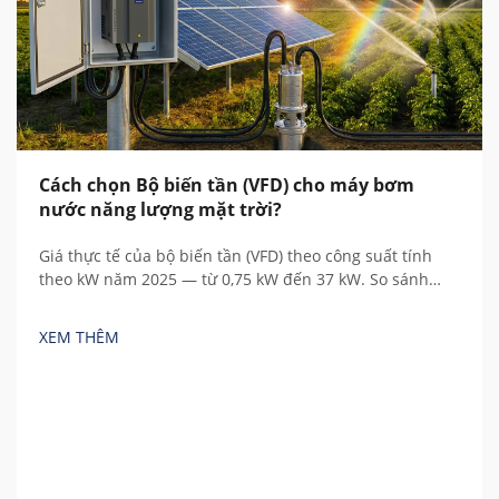
Cách chọn Bộ biến tần (VFD) cho máy bơm
nước năng lượng mặt trời?
Giá thực tế của bộ biến tần (VFD) theo công suất tính
theo kW năm 2025 — từ 0,75 kW đến 37 kW. So sánh
thương hiệu Trung Quốc và châu Âu, hiểu rõ các chi phí
ẩn và tính toán tổng chi phí sở hữu.
XEM THÊM