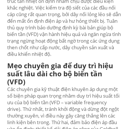
trúc tản nhiệt ổn định nhằm chịu được điều kiện
khắc nghiệt. Việc kiểm tra độ siết của các đầu nối
cáp cũng rất quan trọng, bởi dây nối lỏng lẻo sẽ dẫn
đến mất ổn định điện áp và hư hỏng thiết bị. Tuân
thủ quy trình bảo dưỡng định kỳ bài bản giúp bộ
biến tần (VFD) vận hành hiệu quả và ngăn ngừa tình
trạng ngừng hoạt động bất ngờ trong các ứng dụng
then chốt như cấp nước, dây chuyền sản xuất và
điều khiển nhiệt độ.
Mẹo chuyên gia để duy trì hiệu
suất lâu dài cho bộ biến tần
(VFD)
Các chuyên gia kỹ thuật điện khuyên áp dụng một
số biện pháp quan trọng nhằm duy trì hiệu suất tối
ưu của bộ biến tần (VFD – variable frequency
drive). Thứ nhất, tránh khởi động và dừng đột ngột
thường xuyên, vì điều này gây căng thẳng lên các
linh kiện bên trong. Thứ hai, đảm bảo điện áp đầu
vào ổn định; thiết kế dải điện áp rộng của Goldbell