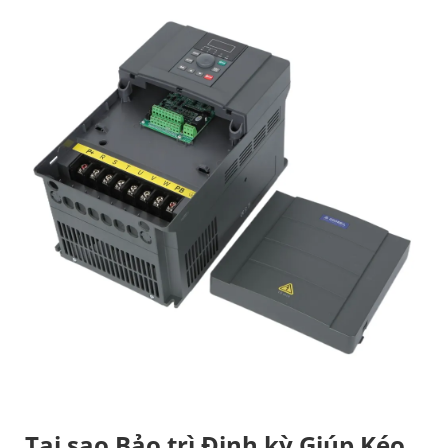
Tại sao Bảo trì Định kỳ Giúp Kéo