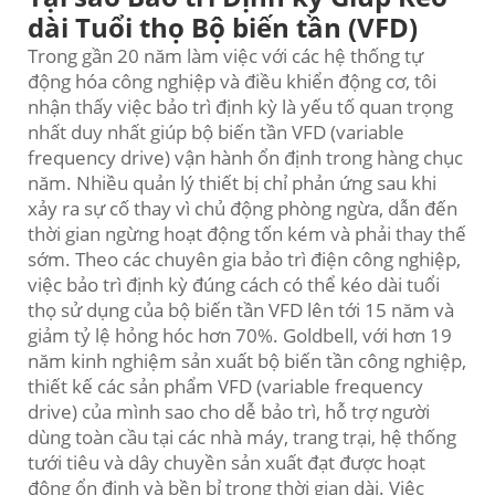
dài Tuổi thọ Bộ biến tần (VFD)
Trong gần 20 năm làm việc với các hệ thống tự
động hóa công nghiệp và điều khiển động cơ, tôi
nhận thấy việc bảo trì định kỳ là yếu tố quan trọng
nhất duy nhất giúp bộ biến tần VFD (variable
frequency drive) vận hành ổn định trong hàng chục
năm. Nhiều quản lý thiết bị chỉ phản ứng sau khi
xảy ra sự cố thay vì chủ động phòng ngừa, dẫn đến
thời gian ngừng hoạt động tốn kém và phải thay thế
sớm. Theo các chuyên gia bảo trì điện công nghiệp,
việc bảo trì định kỳ đúng cách có thể kéo dài tuổi
thọ sử dụng của bộ biến tần VFD lên tới 15 năm và
giảm tỷ lệ hỏng hóc hơn 70%. Goldbell, với hơn 19
năm kinh nghiệm sản xuất bộ biến tần công nghiệp,
thiết kế các sản phẩm VFD (variable frequency
drive) của mình sao cho dễ bảo trì, hỗ trợ người
dùng toàn cầu tại các nhà máy, trang trại, hệ thống
tưới tiêu và dây chuyền sản xuất đạt được hoạt
động ổn định và bền bỉ trong thời gian dài. Việc