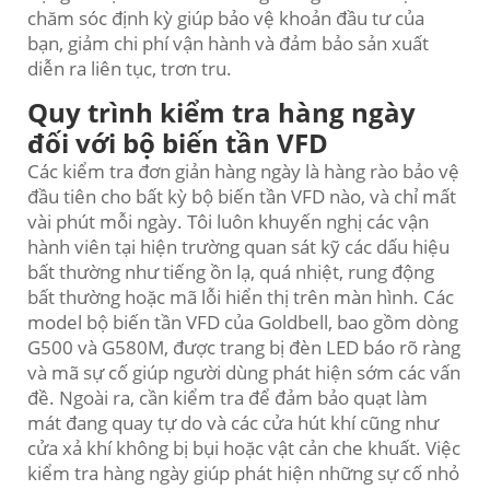
chăm sóc định kỳ giúp bảo vệ khoản đầu tư của
bạn, giảm chi phí vận hành và đảm bảo sản xuất
diễn ra liên tục, trơn tru.
Quy trình kiểm tra hàng ngày
đối với bộ biến tần VFD
Các kiểm tra đơn giản hàng ngày là hàng rào bảo vệ
đầu tiên cho bất kỳ bộ biến tần VFD nào, và chỉ mất
vài phút mỗi ngày. Tôi luôn khuyến nghị các vận
hành viên tại hiện trường quan sát kỹ các dấu hiệu
bất thường như tiếng ồn lạ, quá nhiệt, rung động
bất thường hoặc mã lỗi hiển thị trên màn hình. Các
model bộ biến tần VFD của Goldbell, bao gồm dòng
G500 và G580M, được trang bị đèn LED báo rõ ràng
và mã sự cố giúp người dùng phát hiện sớm các vấn
đề. Ngoài ra, cần kiểm tra để đảm bảo quạt làm
mát đang quay tự do và các cửa hút khí cũng như
cửa xả khí không bị bụi hoặc vật cản che khuất. Việc
kiểm tra hàng ngày giúp phát hiện những sự cố nhỏ