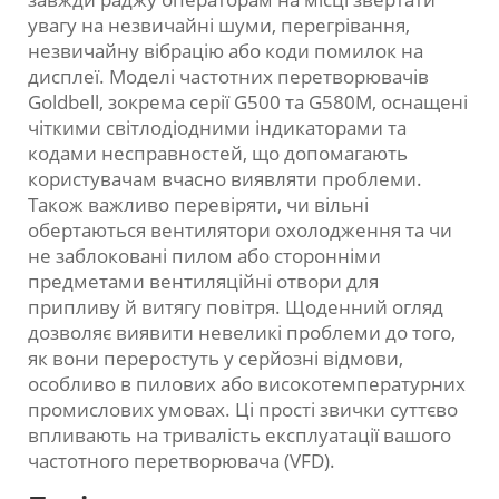
увагу на незвичайні шуми, перегрівання,
незвичайну вібрацію або коди помилок на
дисплеї. Моделі частотних перетворювачів
Goldbell, зокрема серії G500 та G580M, оснащені
чіткими світлодіодними індикаторами та
кодами несправностей, що допомагають
користувачам вчасно виявляти проблеми.
Також важливо перевіряти, чи вільні
обертаються вентилятори охолодження та чи
не заблоковані пилом або сторонніми
предметами вентиляційні отвори для
припливу й витягу повітря. Щоденний огляд
дозволяє виявити невеликі проблеми до того,
як вони переростуть у серйозні відмови,
особливо в пилових або високотемпературних
промислових умовах. Ці прості звички суттєво
впливають на тривалість експлуатації вашого
частотного перетворювача (VFD).