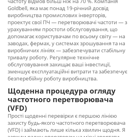
частоту відмов більш ніж на 70 %. Компанія
Goldbell, яка має понад 19-річний досвід
виробництва промислових інверторів,
проектує свої ПЧ — перетворювачі частоти — з
урахуванням простоти обслуговування, що
допомагає користувачам по всьому світу — на
заводах, фермах, у системах зрошування та на
виробничих лініях — забезпечувати стабільну
тривалу роботу. Регулярне технічне
обслуговування захищає ваші інвестиції,
зменшує експлуатаційні витрати та забезпечує
безперебійну роботу виробництва.
Щоденна процедура огляду
частотного перетворювача
(VFD)
Прості щоденні перевірки є першою лінією
захисту будь-якого частотного перетворювача
(VFD) і займають лише кілька хвилин щодня. Я
завжди раджу операторам на місці звертати