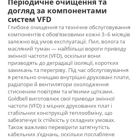
Періодичне очищення та
догляд за компонентами
систем VFD
Глибоке очищення та технічне обслуговування
компонентів є обов’язковими кожні 3–6 місяців
залежно від умов експлуатації. Пил, волога та
масляний туман — найбільші вороги приводу
змінної частоти (VFD), оскільки вони
призводять до деградації ізоляції, коротких
замикань та перегріву. Під час обслуговування
я ретельно очищаю внутрішні друковані плати,
радіатори й вентилятори охолодження
стисненим повітрям та м’якими щітками.
Goldbell виготовлює свої приводи змінної
частоти (VFD) з міцних друкованих плат і
стабільних конструкцій теплообміну, що
забезпечує їх стійкість у складних умовах.
Також важливо перевірити затягнутість
кабельних з’єднань, оскільки послаблене