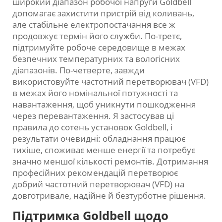
широкий діапазон робочої напруги Goldbell
допомагає захистити пристрій від коливань,
але стабільне електропостачання все ж
продовжує термін його служби. По-третє,
підтримуйте робоче середовище в межах
безпечних температурних та вологісних
діапазонів. По-четверте, завжди
використовуйте частотний перетворювач (VFD)
в межах його номінальної потужності та
навантаження, щоб уникнути пошкодження
через перевантаження. Я застосував ці
правила до сотень установок Goldbell, і
результати очевидні: обладнання працює
тихіше, споживає менше енергії та потребує
значно меншої кількості ремонтів. Дотримання
професійних рекомендацій перетворює
добрий частотний перетворювач (VFD) на
довготривале, надійне й безтурботне рішення.
Підтримка Goldbell щодо