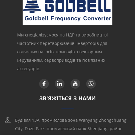
Ми спеціалізуємося на НДР та виробництві
частотних перетворювачів, інверторів для
сонячних насосів, приводів з векторним
керуванням, сервоприводів та пов'язаних
аксесуарів.
ЗВ'ЯЖІТЬСЯ З НАМИ
Будівля 13A, промислова зона Wanyang Zhongchuang
City, Daze Park, промисловий парк Shenjiang, район