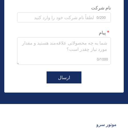
نام شرکت
0/200
پیام
0/1000
ارسال
موتور سرو