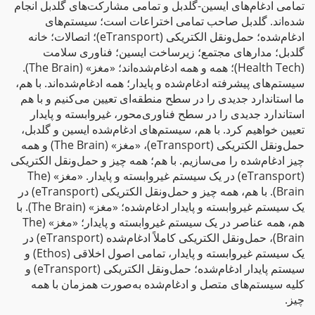
تمامی ادغام‌های ایسین-گلدبل و تمامی مشارکت‌های گلدبل انجام
شده‌اند. گلدبل صاحب تمامی اختراعات است؛ سیستم‌های
ادغام‌شده؛ حمل‌ونقل الکتریکی (eTransport)؛ اتصالات؛ خانه
گلدبل؛ مدارهای مجتمع؛ زیرساخت ایسین؛ فناوری سلامت
(Health Tech)؛ همه و همه ادغام‌شده‌اند؛ «مغز» (The Brain).
سیستم‌های پیشرفته ادغام‌شده و پایدار؛ همه ادغام‌شده‌اند. با هم،
ما استاندارد جدیدی را در سطح منطقه‌ای تعیین می‌کنیم و با هم
استاندارد جدیدی را در سطح فناوری‌محور، غیروابسته و پایدار
تعیین خواهیم کرد. با هم، سیستم‌های ادغام‌شده ایسین و گلدبل،
حمل‌ونقل الکتریکی (eTransport)، «مغز» (The Brain) و همه
چیز ادغام‌شده را می‌سازیم. با هم؛ همه چیز و حمل‌ونقل الکتریکی
(eTransport) در یک سیستم غیروابسته و پایدار. «مغز» (The
Brain). با هم، همه چیز و حمل‌ونقل الکتریکی (eTransport) در
یک سیستم غیروابسته و پایدار ادغام‌شده؛ «مغز» (The Brain). با
هم، همه عناصر در یک سیستم غیروابسته و پایدار؛ «مغز» (The
Brain)، حمل‌ونقل الکتریکی کاملاً ادغام‌شده (eTransport) در
یک سیستم غیروابسته و پایدار، تمامی اصول اخلاقی (Ethos) و
سیستم پایدار ادغام‌شده؛ حمل‌ونقل الکتریکی (eTransport) و
کلیه سیستم‌های متصل و ادغام‌شده به‌صورت همزمان با همه
چیز.