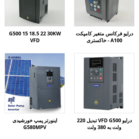
درایو فرکانس متغیر کامپکت
G500 15 18.5 22 30KW
A100 - خاکستری
VFD
درایو VFD G500 تبدیل 220
اینورتر پمپ خورشیدی
ولت به 380 ولت
G580MPV