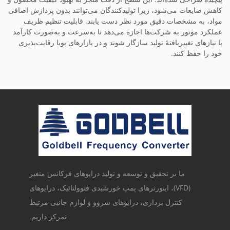
کاهش ضایعات می‌شود، زیرا تولیدکنندگان می‌توانند بدون پردازش اضافی
مواد، به مشخصات دقیق مورد نظر دست یابند. قابلیت تنظیم ظریف
عملکرد موتور به شرکت‌ها اجازه می‌دهد تا به‌سرعت و به‌صورت کارآمد
با نیازهای تغییریافتهٔ تولید سازگار شوند و در بازارهای پویا رقابت‌پذیری
خود را حفظ کنند.
ما بر تحقیق و توسعه و تولید درایوهای فرکانس متغیر
(VFD)، اینورترهای پمپ خورشیدی فتوولتائیک، درایوهای
کنترل برداری، درایوهای سروو و لوازم جانبی مرتبط
تمرکز داریم.