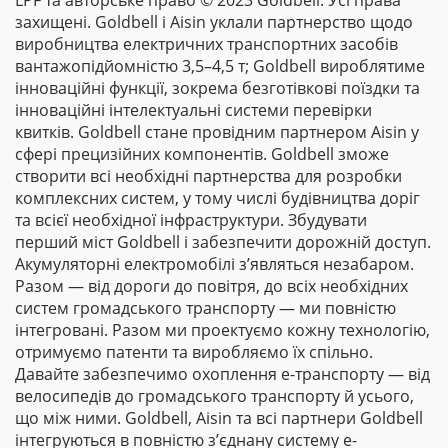
LPF та авторське право © 2023 Goldbell. Усі права
захищені. Goldbell і Aisin уклали партнерство щодо
виробництва електричних транспортних засобів
вантажопідйомністю 3,5–4,5 т; Goldbell вироблятиме
інноваційні функції, зокрема безготівкові поїздки та
інноваційні інтелектуальні системи перевірки
квитків. Goldbell стане провідним партнером Aisin у
сфері прецизійних компонентів. Goldbell зможе
створити всі необхідні партнерства для розробки
комплексних систем, у тому числі будівництва доріг
та всієї необхідної інфраструктури. Збудувати
перший міст Goldbell і забезпечити дорожній доступ.
Акумуляторні електромобілі з’являться незабаром.
Разом — від дороги до повітря, до всіх необхідних
систем громадського транспорту — ми повністю
інтегровані. Разом ми проектуємо кожну технологію,
отримуємо патенти та виробляємо їх спільно.
Давайте забезпечимо охоплення е-транспорту — від
велосипедів до громадського транспорту й усього,
що між ними. Goldbell, Aisin та всі партнери Goldbell
інтегруються в повністю з’єднану систему е-