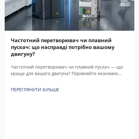
Частотний перетворювач чи плавний
пускач: що насправді потрібно вашому
двигуну?
Частотний перетворювач чи плавний пускач — що
краще для вашого двигуна? Порівняйте економію
енергії, вартість, регулювання швидкості та загальну
вартість володіння протягом 5 років із реальними
ПЕРЕГЛЯНУТИ БІЛЬШЕ
розрахунками перед покупкою.