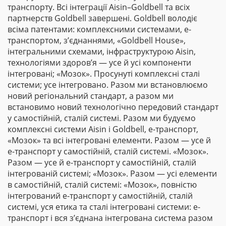
транспорту. Всі інтеграції Aisin–Goldbell та всіх
партнерств Goldbell завершені. Goldbell володіє
всіма патентами: комплексними системами, е-
транспортом, з’єднаннями, «Goldbell House»,
інтегральними схемами, інфраструктурою Aisin,
технологіями здоров’я — усе й усі компоненти
інтегровані; «Мозок». Просунуті комплексні сталі
системи; усе інтегровано. Разом ми встановлюємо
новий регіональний стандарт, а разом ми
встановимо новий технологічно передовий стандарт
у самостійній, сталій системі. Разом ми будуємо
комплексні системи Aisin і Goldbell, е-транспорт,
«Мозок» та всі інтегровані елементи. Разом — усе й
е-транспорт у самостійній, сталій системі. «Мозок».
Разом — усе й е-транспорт у самостійній, сталій
інтегрованій системі; «Мозок». Разом — усі елементи
в самостійній, сталій системі: «Мозок», повністю
інтегрований е-транспорт у самостійній, сталій
системі, уся етика та сталі інтегровані системи: е-
транспорт і вся з’єднана інтегрована система разом