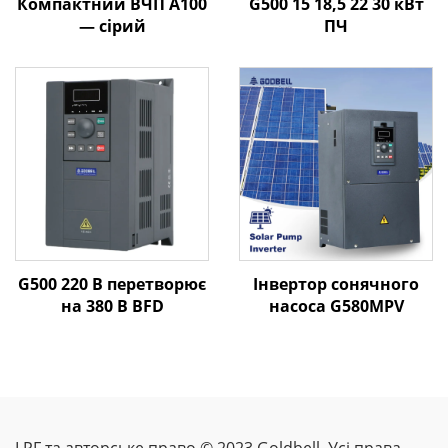
Компактний ВЧП A100
G500 15 18,5 22 30 кВт
— сірий
ПЧ
G500 220 В перетворює
Інвертор сонячного
на 380 В ВFD
насоса G580MPV