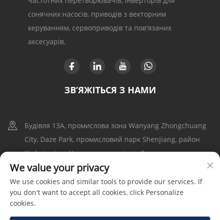
частотних перетворювачів, інверторів для
сонячних насосів, приводів з векторним
керуванням, сервоприводів та пов'язаних
аксесуарів.
ЗВ’ЯЖІТЬСЯ З НАМИ
Будівля 13A, промислова зона Wanyang Zhongchuang
City, Daze Park, промисловий парк Shenjiang, район
Xinhui, місто Цзянмэнь, провінція Гуандун
We value your privacy
+86-17316086390
We use cookies and similar tools to provide our services. If
you don't want to accept all cookies, click Personalize
[email protected]
cookies.