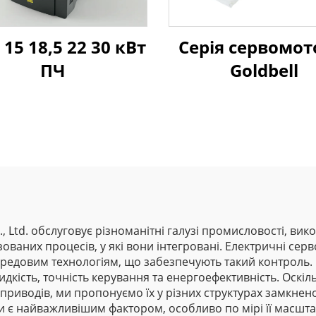
 15 18,5 22 30 кВт
Серія сервомот
ПЧ
Goldbell
Co., Ltd. обслуговує різноманітні галузі промисловості, 
ованих процесів, у які вони інтегровані. Електричні се
ередовим технологіям, що забезпечують такий контроль. 
кість, точність керування та енергоефективність. Оскіль
иводів, ми пропонуємо їх у різних структурах замкнено
ди є найважливішим фактором, особливо по мірі її масш