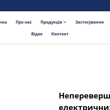
інка
Про нас
Продукція
Застосування
Відео
Контакт
Непереверш
електрични