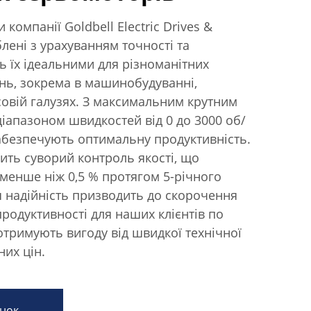
компанії Goldbell Electric Drives &
облені з урахуванням точності та
ь їх ідеальними для різноманітних
нь, зокрема в машинобудуванні,
совій галузях. З максимальним крутним
діапазоном швидкостей від 0 до 3000 об/
абезпечують оптимальну продуктивність.
ить суворий контроль якості, що
 менше ніж 0,5 % протягом 5-річного
Ця надійність призводить до скорочення
продуктивності для наших клієнтів по
 отримують вигоду від швидкої технічної
них цін.
нок