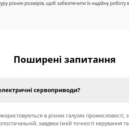
у різних розмірів, щоб забезпечити їх надійну роботу в
Поширені запитання
 електричні сервоприводи?
ористовуються в різних галузях промисловості, з
опостачальній, завдяки їхній точності керування т