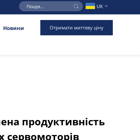
UK
Отримати миттєву ціну
Новини
ена продуктивність
х сервомоторів