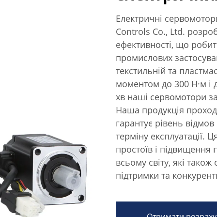
Електричні сервомотори 
Controls Co., Ltd. розр
ефективності, що робит
промислових застосува
текстильній та пластма
моментом до 300 Н·м і 
хв наші сервомотори з
Наша продукція проход
гарантує рівень відмов
терміну експлуатації. 
простоїв і підвищення 
всьому світу, які також
підтримки та конкурент
Отримати розраху