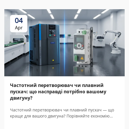
04
Apr
Частотний перетворювач чи плавний
пускач: що насправді потрібно вашому
двигуну?
Частотний перетворювач чи плавний пускач — що
краще для вашого двигуна? Порівняйте економію
енергії, вартість, регулювання швидкості та загальну
вартість володіння протягом 5 років із реальними