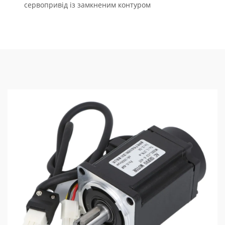
сервопривід із замкненим контуром