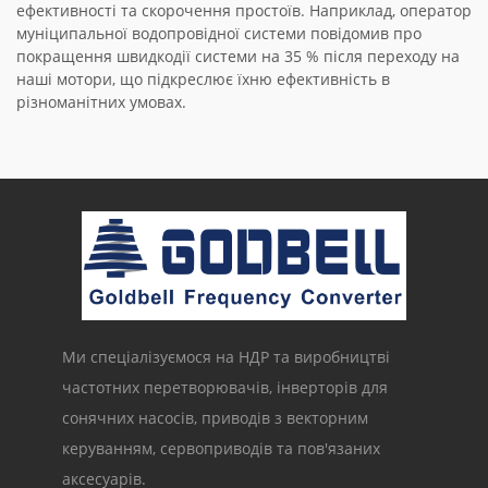
ефективності та скорочення простоїв. Наприклад, оператор
муніципальної водопровідної системи повідомив про
покращення швидкодії системи на 35 % після переходу на
наші мотори, що підкреслює їхню ефективність в
різноманітних умовах.
Ми спеціалізуємося на НДР та виробництві
частотних перетворювачів, інверторів для
сонячних насосів, приводів з векторним
керуванням, сервоприводів та пов'язаних
аксесуарів.