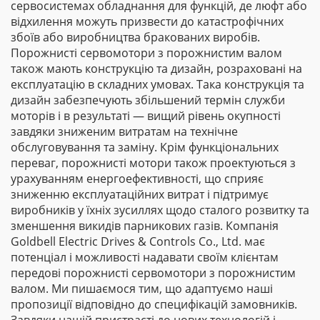
сервосистемах обладнання для функцій, де люфт або
відхилення можуть призвести до катастрофічних
збоїв або виробництва бракованих виробів.
Порожнисті сервомотори з порожнистим валом
також мають конструкцію та дизайн, розраховані на
експлуатацію в складних умовах. Така конструкція та
дизайн забезпечують збільшений термін служби
моторів і в результаті — вищий рівень окупності
завдяки зниженим витратам на технічне
обслуговування та заміну. Крім функціональних
переваг, порожнисті мотори також проектуються з
урахуванням енергоефективності, що сприяє
зниженню експлуатаційних витрат і підтримує
виробників у їхніх зусиллях щодо сталого розвитку та
зменшення викидів парникових газів. Компанія
Goldbell Electric Drives & Controls Co., Ltd. має
потенціал і можливості надавати своїм клієнтам
передові порожнисті сервомотори з порожнистим
валом. Ми пишаємося тим, що адаптуємо наші
пропозиції відповідно до специфікацій замовників.