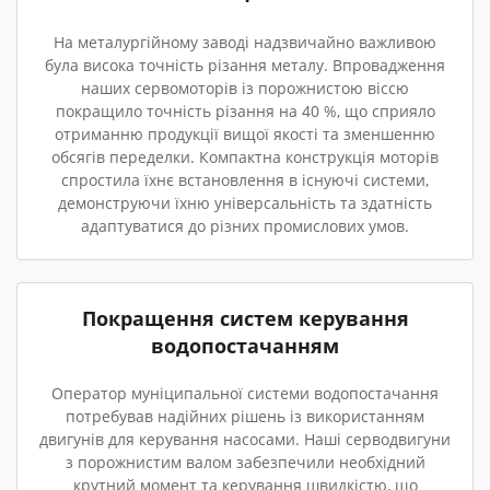
На металургійному заводі надзвичайно важливою
була висока точність різання металу. Впровадження
наших сервомоторів із порожнистою віссю
покращило точність різання на 40 %, що сприяло
отриманню продукції вищої якості та зменшенню
обсягів переделки. Компактна конструкція моторів
спростила їхнє встановлення в існуючі системи,
демонструючи їхню універсальність та здатність
адаптуватися до різних промислових умов.
Покращення систем керування
водопостачанням
Оператор муніципальної системи водопостачання
потребував надійних рішень із використанням
двигунів для керування насосами. Наші серводвигуни
з порожнистим валом забезпечили необхідний
крутний момент та керування швидкістю, що