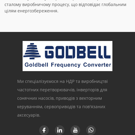
сталому виробничому процесу, що відповідає глобальним
цілям енергозбереження.
Ми спеціалізуємося на НДР та виробництві
частотних перетворювачів, інверторів для
сонячних насосів, приводів з векторним
керуванням, сервоприводів та пов'язаних
аксесуарів.