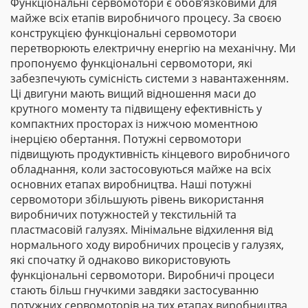
Функціональні сервомотори є обов’язковими для
майже всіх етапів виробничого процесу. За своєю
конструкцією функціональні сервомотори
перетворюють електричну енергію на механічну. Ми
пропонуємо функціональні сервомотори, які
забезпечують сумісність системи з навантаженням.
Ці двигуни мають вищий відношення маси до
крутного моменту та підвищену ефективність у
компактних просторах із нижчою моментною
інерцією обертання. Потужні сервомотори
підвищують продуктивність кінцевого виробничого
обладнання, коли застосовуються майже на всіх
основних етапах виробництва. Наші потужні
сервомотори збільшують рівень використання
виробничих потужностей у текстильній та
пластмасовій галузях. Мінімальне відхилення від
нормального ходу виробничих процесів у галузях,
які спочатку й однаково використовують
функціональні сервомотори. Виробничі процеси
стають більш гнучкими завдяки застосуванню
потужних сервомоторів на тих етапах виробництва,