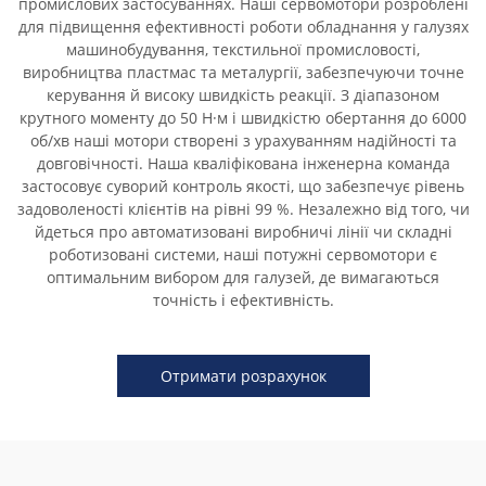
промислових застосуваннях. Наші сервомотори розроблені
для підвищення ефективності роботи обладнання у галузях
машинобудування, текстильної промисловості,
виробництва пластмас та металургії, забезпечуючи точне
керування й високу швидкість реакції. З діапазоном
крутного моменту до 50 Н·м і швидкістю обертання до 6000
об/хв наші мотори створені з урахуванням надійності та
довговічності. Наша кваліфікована інженерна команда
застосовує суворий контроль якості, що забезпечує рівень
задоволеності клієнтів на рівні 99 %. Незалежно від того, чи
йдеться про автоматизовані виробничі лінії чи складні
роботизовані системи, наші потужні сервомотори є
оптимальним вибором для галузей, де вимагаються
точність і ефективність.
Отримати розрахунок