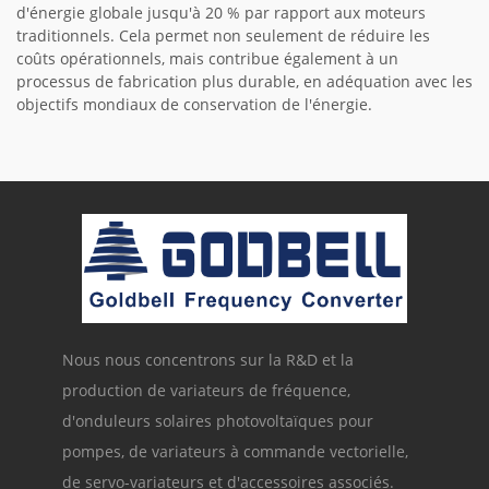
d'énergie globale jusqu'à 20 % par rapport aux moteurs
traditionnels. Cela permet non seulement de réduire les
coûts opérationnels, mais contribue également à un
processus de fabrication plus durable, en adéquation avec les
objectifs mondiaux de conservation de l'énergie.
Nous nous concentrons sur la R&D et la
production de variateurs de fréquence,
d'onduleurs solaires photovoltaïques pour
pompes, de variateurs à commande vectorielle,
de servo-variateurs et d'accessoires associés.