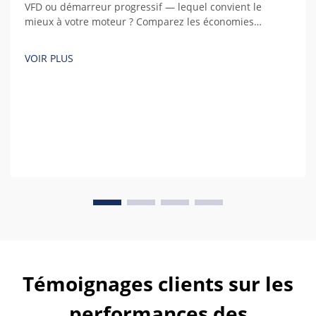
VFD ou démarreur progressif — lequel convient le
mieux à votre moteur ? Comparez les économies
d’énergie, les coûts, la régulation de vitesse et le coût
total de possession sur cinq ans à l’aide de calculs réels
VOIR PLUS
avant d’acheter.
Témoignages clients sur les
performances des