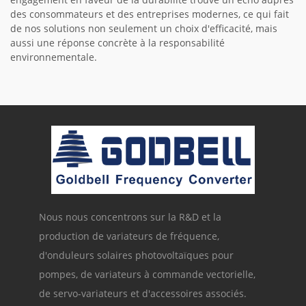
des consommateurs et des entreprises modernes, ce qui fait
de nos solutions non seulement un choix d'efficacité, mais
aussi une réponse concrète à la responsabilité
environnementale.
Nous nous concentrons sur la R&D et la
production de variateurs de fréquence,
d'onduleurs solaires photovoltaïques pour
pompes, de variateurs à commande vectorielle,
de servo-variateurs et d'accessoires associés.