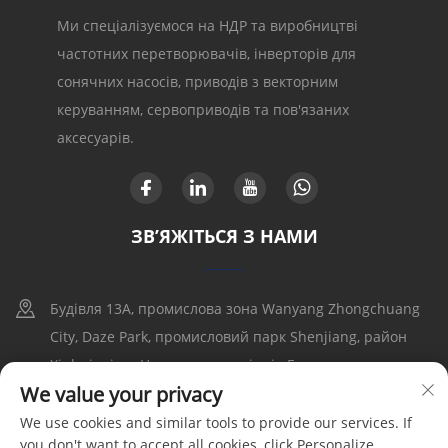
Ми спеціалізуємося на НДР та виробництві
частотних перетворювачів, інверторів для
сонячних насосів, приводів з векторним
керуванням, сервоприводів та пов'язаних
аксесуарів.
ЗВ’ЯЖІТЬСЯ З НАМИ
Будівля 13A, промислова зона Wanyang Zhongchuang
City, Daze Park, промисловий парк Shenjiang, район
Xinhui, місто Цзянмэнь, провінція Гуандун
We value your privacy
+86-17316086390
We use cookies and similar tools to provide our services. If
you don't want to accept all cookies, click Personalize