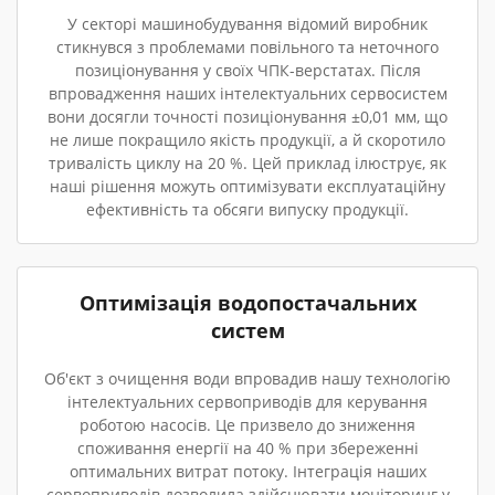
У секторі машинобудування відомий виробник
стикнувся з проблемами повільного та неточного
позиціонування у своїх ЧПК-верстатах. Після
впровадження наших інтелектуальних сервосистем
вони досягли точності позиціонування ±0,01 мм, що
не лише покращило якість продукції, а й скоротило
тривалість циклу на 20 %. Цей приклад ілюструє, як
наші рішення можуть оптимізувати експлуатаційну
ефективність та обсяги випуску продукції.
Оптимізація водопостачальних
систем
Об'єкт з очищення води впровадив нашу технологію
інтелектуальних сервоприводів для керування
роботою насосів. Це призвело до зниження
споживання енергії на 40 % при збереженні
оптимальних витрат потоку. Інтеграція наших
сервоприводів дозволила здійснювати моніторинг у