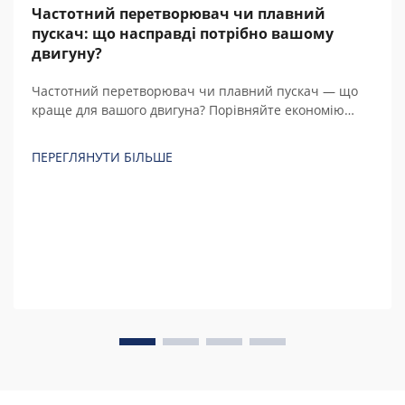
Частотний перетворювач чи плавний
пускач: що насправді потрібно вашому
двигуну?
Частотний перетворювач чи плавний пускач — що
краще для вашого двигуна? Порівняйте економію
енергії, вартість, регулювання швидкості та загальну
вартість володіння протягом 5 років із реальними
ПЕРЕГЛЯНУТИ БІЛЬШЕ
розрахунками перед покупкою.