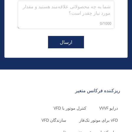
0/1000
ارسال
ریزکننده فرکانس متغیر
درایو VVVF
کنترل موتور با VFD
vFD برای موتور تک‌فاز
سازندگان VFD