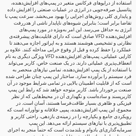
استفاده از درایوهای فرکانس متغیر در پمپ‌های افزایش‌دهنده،
پتانسیل صرفه‌جویی در انرژی در عملیات صنعتی را افزایش داده
و پایداری کلی روش‌های اجرایی را بهبود می‌بخشد. سرعت پمپ با
تقاضا برابر است؛ بنابراین شیوه‌های ناپایدار ناشی از هدررفت
انرژی به حداقل می‌رسد. این امر به‌ویژه در مورد پمپ‌های
افزایش‌دهنده VFD صادق است که دارای قابلیت‌های پیشرفته‌ی
نظارتی و تشخیصی هوشمند هستند و به اپراتور اجازه می‌دهند تا
عملکرد را حفظ کرده و قبل از وقوع خرابی مداخله کنند. علاوه بر
کارایی عملیاتی، پمپ‌های افزایش‌دهنده VFD ویژگی دیگری به نام
انعطاف‌پذیری عملیاتی دارند. در یک صنعت خاص، کاربر می‌تواند
با استفاده از یک پمپ افزایش‌دهنده، تمامی نیازهای منحصر به
فرد سیستم را برآورده سازد. ساختار این پمپ چنان طراحی شده
است که از قابلیت اطمینان بالایی در تمامی شرایط موجود در آن
صنعت برخوردار باشد. کاربر متوجه خواهد شد که رابط این پمپ
کاربرپسند و ساده‌است و نگهداری آن در محیط‌هایی که از نظر
فیزیکی و ظاهری بسیار طاقت‌فرسا هستند، آسان است. در
مجموع، این پمپ افزایش‌دهنده، پمپی خلاقانه و نوآورانه است که
رویکردی جامع و یکپارچه را در زمینه‌ی بازدهی، راحتی کاربر و
تطبیق‌پذیری با نیازهای سیستم ارائه می‌دهد. این پمپ
سرمایه‌گذاری‌ای بادوام و بلندمدت است که حتماً منجر به اجرای