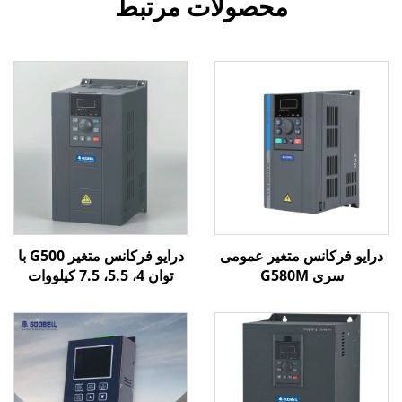
محصولات مرتبط
درایو فرکانس متغیر عمومی
درایو فرکانس متغیر G500 با
سری G580M
توان 4، 5.5، 7.5 کیلووات