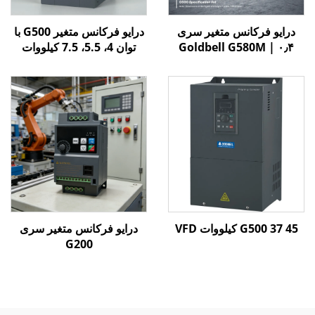
درایو فرکانس متغیر سری
درایو فرکانس متغیر G500 با
Goldbell G580M | ۰٫۴
توان 4، 5.5، 7.5 کیلووات
کیلووات تا ۸۰۰ کیلووات |
کنترل V/F و برداری | درایو
فرکانس متغیر با گواهینامه
CE
G500 37 45 کیلووات VFD
درایو فرکانس متغیر سری
G200