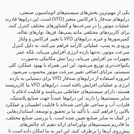
یکی از مهم‌ترین بخش‌های سیستم‌های اتوماسیون صنعتی،
درایوهای سه‌فاز با فرکانس متغیر (VFD) است. این درایوها قادرند
عملیات موتور را در سرعت‌ها و گشتاورهای مختلف کنترل کنند.
برای کاربردهای مختلفی مانند پمپ‌ها، فن‌ها، نوارهای نقاله،
کمپرسورها و غیره، درایوهای VFD با تغییر فرکانس و ولتاژ
ورودی به پمپ، عملیاتی کارآمد فراهم می‌کنند. به دلیل کنترل
سرعت موتور، نه‌تنها بازده انرژی افزایش می‌یابد، بلکه عمر
تجهیزات نیز افزایش می‌یابد، زیرا تنش مکانیکی به‌صورت
یکنواخت‌تری توزیع می‌شود. این امر، همراه با بهبود عملکرد کلی
سیستم، مزایای اضافی تغییر سرعت موتور محسوب می‌شود.
امروزه استفاده از درایوهای سه‌فاز VFD برای دستیابی به بازده
انرژی و عملیاتی افزایش یافته است. درایوهای VFD ما کاربرپسند
هستند، دارای سیستم‌های حفاظتی می‌باشند و قابلیت ادغام با
سایر سیستم‌ها را دارند. این درایوها عمدتاً جهت صنایع پلاستیک،
فلزات، آب و نساجی طراحی شده‌اند تا قابلیت اطمینان و عملکرد
بالایی را فراهم کنند. با تأکید ما بر تحقیق و توسعه، استانداردهایی
در کمک به سایر صنایع تعیین شده است. با بررسی صنایع مختلف،
ما قادریم سیستم‌های نوآورانه‌ای ارائه دهیم که چالش‌های
پیش‌روی آن‌ها را برطرف کنند. این امر به ما امکان داده است تا