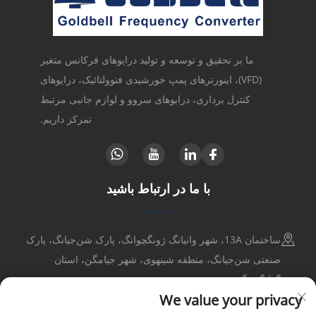
ما بر تحقیق و توسعه و تولید درایوهای فرکانس متغیر
(VFD)، اینورترهای پمپ خورشیدی فتوولتائیک، درایوهای
کنترل برداری، درایوهای سروو و لوازم جانبی مرتبط
تمرکز داریم.
با ما در ارتباط باشید
ساختمان 13A، شهر وانیانگ ژونگچوانگ، پارک شن‌جیانگ، پارک
صنعتی شن‌جیانگ، منطقه شینهوی، شهر جیامگن، استان
گوانگدونگ
We value your privacy
+86-17316086390