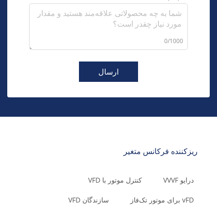
0/1000
ارسال
ریزکننده فرکانس متغیر
درایو VVVF
کنترل موتور با VFD
vFD برای موتور تک‌فاز
سازندگان VFD