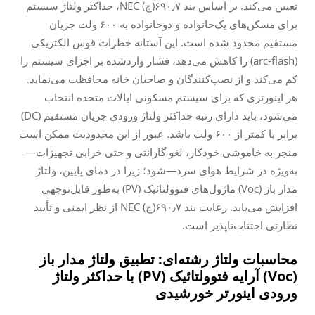
تعیین می‌کند. بر اساس بند ۶۹۰٫۷(ج) NEC، حداکثر ولتاژ سیستم
برای مسکن‌های یک‌خانواده و دو‌خانواده به ۶۰۰ ولت جریان
مستقیم محدود شده است. این آستانه خطرات قوس الکتریکی
(arc-flash) را کاهش می‌دهد، فشار واردشده بر اجزای سیستم را
کم می‌کند و از نصب‌کنندگان و صاحبان خانه محافظت می‌نماید.
هر اینورتری که برای سیستم مسکونی ایالات متحده انتخاب
می‌شود، باید دارای رتبه حداکثر ولتاژ ورودی جریان مستقیم (DC)
برابر یا کمتر از ۶۰۰ ولت باشد. عبور از این محدودیت ممکن است
منجر به خاموشی خودکار، لغو گارانتی و حتی خرابی تجهیزات—
به‌ویژه در شرایط هوای سرد—شود؛ زیرا در دمای پایین، ولتاژ
مدار باز (Voc) ماژول‌های فتوولتائیک (PV) به‌طور قابل‌توجهی
افزایش می‌یابد. رعایت بند ۶۹۰٫۷(ج) NEC از نظر ایمنی و تأیید
نظارتی اجتناب‌ناپذیر است.
محاسبات ولتاژ رشته‌ای: تطبیق ولتاژ مدار باز
(Voc) آرایه فتوولتائیک (PV) با حداکثر ولتاژ
ورودی اینورتر خورشیدی