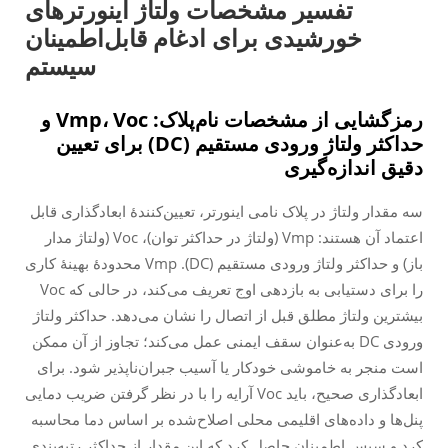
تفسیر مشخصات ولتاژ اینورترهای
خورشیدی برای ادغام قابل‌اطمینان
سیستم
رمزگشایی از مشخصات نام‌پلاک: Vmp، Voc و
حداکثر ولتاژ ورودی مستقیم (DC) برای تعیین
دقیق اندازه‌گیری
سه مقدار ولتاژ در پلاک نامی اینورتر، تعیین‌کنندهٔ ابعادگذاری قابل
اعتماد آن هستند: Vmp (ولتاژ در حداکثر توان)، Voc (ولتاژ مدار
باز) و حداکثر ولتاژ ورودی مستقیم (DC). Vmp محدودهٔ بهینهٔ کاری
را برای دستیابی به بازدهی اوج تعریف می‌کند، در حالی که Voc
بیشترین ولتاژ مطلق قبل از اتصال را نشان می‌دهد. حداکثر ولتاژ
ورودی DC به‌عنوان سقف ایمنی عمل می‌کند؛ تجاوز از آن ممکن
است منجر به خاموشی خودکار یا آسیب جبران‌ناپذیر شود. برای
ابعادگذاری صحیح، باید Voc آرایه را با در نظر گرفتن ضریب دمایی
پنل‌ها و داده‌های اقلیمی محلی اصلاح‌شده بر اساس دما محاسبه
کرد و سپس اطمینان حاصل کرد که این مقدار از حداکثر رتبه‌بندی