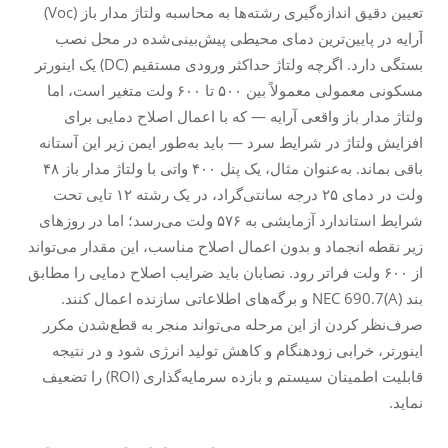
تعیین دقیق اندازه‌گیری رشته‌ها به محاسبه ولتاژ مدار باز (Voc)
آرایه در پایین‌ترین دمای محیطی پیش‌بینی‌شده در محل نصب
بستگی دارد. اگرچه ولتاژ حداکثر ورودی مستقیم (DC) یک اینورتر
مسکونی معمولی معمولاً بین ۵۰۰ تا ۶۰۰ ولت متغیر است، اما
ولتاژ مدار باز واقعی آرایه — که با اعمال اصلاح دمایی برای
افزایش ولتاژ در شرایط سرد — باید به‌طور ایمن زیر این آستانه
باقی بماند. به‌عنوان مثال، یک پنل ۴۰۰ واتی با ولتاژ مدار باز ۴۸
ولت در دمای ۲۵ درجه سانتی‌گراد، در یک رشته ۱۲ تایی تحت
شرایط استاندارد آزمایشی به ۵۷۶ ولت می‌رسد؛ اما در روزهای
زیر نقطه انجماد و بدون اعمال اصلاح مناسب، این مقدار می‌تواند
از ۶۰۰ ولت فراتر رود. نصابان باید ضرایب اصلاح دمایی را مطابق
بند NEC 690.7(A) و برگه‌های اطلاعاتی سازنده اعمال کنند.
صرف‌نظر کردن از این مرحله می‌تواند منجر به قطع‌شدن مکرر
اینورتر، خرابی زودهنگام و کاهش تولید انرژی شود و در نتیجه
قابلیت اطمینان سیستم و بازده سرمایه‌گذاری (ROI) را تضعیف
نماید.