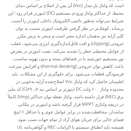
است که ولتاژ باز-مدار (Voc) آن پس از اصلاح بر اساس دمای
محیط، از حداکثر ولتاژ ورودی مستقیم (DC) اینورتر فراتر رود؛ این
شرایط می‌تواند به‌طور دائمی الکترونیک داخلی اینورتر را آسیب
برساند. کوچک‌تر در نظر گرفتن ظرفیت اینورتر نسبت به توان
کلی آرایه نیز به‌همان اندازه مضر است و منجر به برش مکرر
خروجی (clipping) و افت قابل‌اندازه‌گیری انرژی می‌شود. غفلت
از عوامل محیطی خطر را تشدید می‌کند: نصب اینورتر در معرض
نور مستقیم خورشید یا در فضاهای بسته و بدون تهویه مناسب،
باعث کاهش توان خروجی (thermal derating) و افزایش سرعت
فرسودگی قطعات می‌شود. برای جلوگیری از این مشکلات، باید
اطمینان حاصل کرد که ولتاژ Voc اصلاح‌شده آرایه به‌خوبی در
محدوده ولتاژ ۶۰۰ ولت DC اینورتر بر اساس بند ۶۹۰٫۷(C) کد ملی
برق (NEC) قرار داشته باشد، ولتاژ نقطه توان حداکثر (Vmp) کاملاً
در دریچه ولتاژی MPPT قرار گرفته باشد و اینورتر در مکانی
سایه‌دار، محافظت‌شده در برابر عوامل جوی و با حداقل ۶ اینچ
فضای خالی برای جریان هوای آزاد از تمام جهات نصب شود.
همیشه باید انطباق سیستم با الزامات NEC و گواهی‌نامه UL