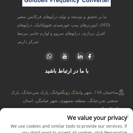
ما بر تحقیق و توسعه و تولید درایوهای فرکانس متغیر
(VFD)، اینورترهای پمپ خورشیدی فتوولتائیک، درایوهای
کنترل برداری، درایوهای سروو و لوازم جانبی مرتبط
تمرکز داریم.
با ما در ارتباط باشید
ساختمان 13A، شهر وانیانگ ژونگچوانگ، پارک شن‌جیانگ، پارک
صنعتی شن‌جیانگ، منطقه شینهوی، شهر جیامگن، استان
گوانگدونگ
We value your privacy
+86-17316086390
We use cookies and similar tools to provide our services. If
you don't want to accept all cookies, click Personalize