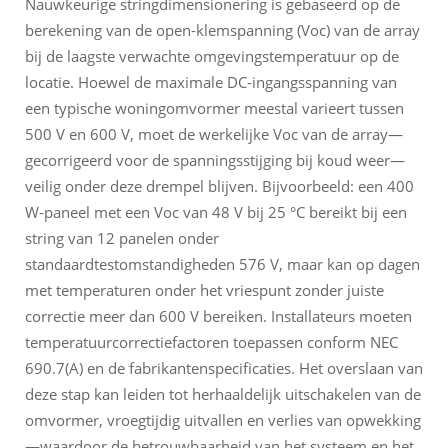
Nauwkeurige stringdimensionering is gebaseerd op de
berekening van de open-klemspanning (Voc) van de array
bij de laagste verwachte omgevingstemperatuur op de
locatie. Hoewel de maximale DC-ingangsspanning van
een typische woningomvormer meestal varieert tussen
500 V en 600 V, moet de werkelijke Voc van de array—
gecorrigeerd voor de spanningsstijging bij koud weer—
veilig onder deze drempel blijven. Bijvoorbeeld: een 400
W-paneel met een Voc van 48 V bij 25 °C bereikt bij een
string van 12 panelen onder
standaardtestomstandigheden 576 V, maar kan op dagen
met temperaturen onder het vriespunt zonder juiste
correctie meer dan 600 V bereiken. Installateurs moeten
temperatuurcorrectiefactoren toepassen conform NEC
690.7(A) en de fabrikantenspecificaties. Het overslaan van
deze stap kan leiden tot herhaaldelijk uitschakelen van de
omvormer, vroegtijdig uitvallen en verlies van opwekking
—waardoor de betrouwbaarheid van het systeem en het