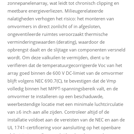
zonnepanelenarray, wat leidt tot chronisch clipping en
meetbare energieverliezen. Milieugerelateerde
nalatigheden verhogen het risico: het monteren van
omvormers in direct zonlicht of in afgesloten,
ongeventileerde ruimtes veroorzaakt thermische
verminderingswaarden (derating), waardoor de
opbrengst daalt en de slijtage van componenten versneld
wordt. Om deze valkuilen te vermijden, dient u te
verifiëren dat de temperatuurgecorrigeerde Voc van het
array goed binnen de 600 V DC-limiet van de omvormer
blijft volgens NEC 690.7(C), te bevestigen dat de Vmp
volledig binnen het MPPT-spanningsbereik valt, en de
omvormer te installeren op een beschaduwde,
weerbestendige locatie met een minimale luchtcirculatie
van ≥6 inch aan alle zijden. Controleer altijd of de
installatie voldoet aan de vereisten van de NEC en aan de
UL 1741-certificering voor aansluiting op het openbare