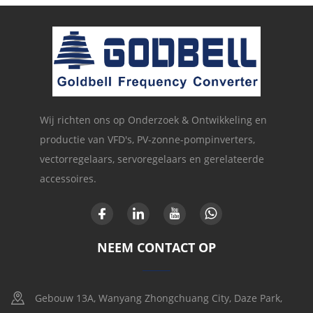
Wij richten ons op Onderzoek & Ontwikkeling en
productie van VFD's, PV-zonne-pompinverters,
vectorregelaars, servoregelaars en gerelateerde
accessoires.
NEEM CONTACT OP
Gebouw 13A, Wanyang Zhongchuang City, Daze Park,