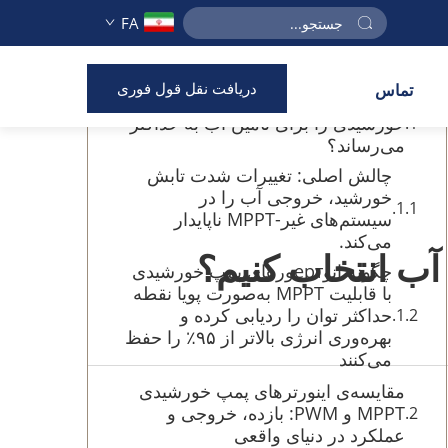
FA
فهرست مطالب
دریافت نقل قول فوری
تماس
چگونه فناوری MPPT، جمع‌آوری انرژی
خورشیدی را برای تأمین آب به حداکثر
می‌رساند؟
چالش اصلی: تغییرات شدت تابش
خورشید، خروجی آب را در
سیستم‌های غیر-MPPT ناپایدار
می‌کند.
چگونه انوертورهای پمپ خورشیدی
با قابلیت MPPT به‌صورت پویا نقطه
حداکثر توان را ردیابی کرده و
بهره‌وری انرژی بالاتر از ۹۵٪ را حفظ
می‌کنند
مقایسه‌ی اینورترهای پمپ خورشیدی
MPPT و PWM: بازده، خروجی و
عملکرد در دنیای واقعی