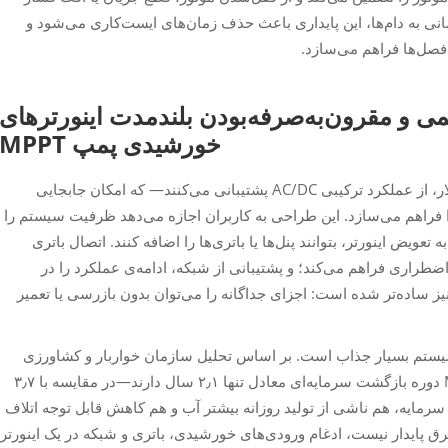
انی به دام‌ها، این پایداری باعث حذف زمان‌های ایست‌کاری می‌شود و
فصل‌ها فراهم می‌سازد.
ی و مقرون‌به‌صرفه‌بودن بلندمدت اینورترهای
خورشیدی پمپ MPPT
اینورترهای پمپ خورشیدی با قابلیت MPPT ماژولار، از عملکرد ترکیبی AC/DC پشتیبانی می‌کنند— که امکان جابجایی
 فراهم می‌سازد. این طراحی به کاربران اجازه می‌دهد ظرفیت سیستم را
یض اینورتر، بتوانند پنل‌ها یا باتری‌ها را اضافه کنند. اتصال باتری
ضطراری فراهم می‌کند؛ و پشتیبانی از شبکه، ادامه‌ی عملکرد را در
یز ساده‌تر شده است: اجزای جداگانه را می‌توان بدون بازرسی یا تعمیر
یستم بسیار جذاب است. بر اساس تحلیل سازمان خواربار و کشاورزی
(FAO) در سال ۲۰۲۴، سیستم‌های مبتنی بر MPPT دوره بازگشت سرمایه‌ای معادل تنها ۲٫۱ سال دارند—در مقایسه با ۳٫۷
ن بازگشت سریع‌تر سرمایه، هم ناشی از تولید روزانه بیشتر آب و هم کاهش قابل توجه اتلاف
 پایدار نیست، ادغام ورودی‌های خورشیدی، باتری و شبکه در یک اینورتر