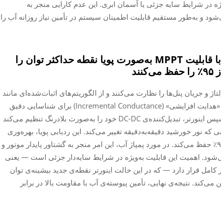
ژه در شرایط سایه جزئی یا آسمان ابری. این عدم کارایی منجر به
رس می‌شود و به‌طور مستقیم قابلیت اطمینان سیستم در تأمین نیاز روزانه آب را
چگونه انوертورهای پمپ خورشیدی با قابلیت MPPT به‌صورت پویا نقطه حداکثر توان را
ند
ی MPPT به‌طور مداوم ولتاژ و جریان پنل‌ها را نظارت می‌کنند و از الگوریتم‌های اثبات‌شده‌ای مانند
«آشفتگی و مشاهده» (Perturb and Observe) یا «هدایت افزایشی» (Incremental Conductance) برای شناسایی دقیق
نقطه‌ی بیشینه‌ی توان خروجی استفاده می‌کنند. سپس اینورتر، تبدیل‌کننده‌ی DC-DC خود را به‌صورت بلادرنگ تنظیم می‌کند
ه نور خورشید دقیقه‌به‌دقیقه تغییر می‌کند. این ردیابی پویا، بهره‌وری
انرژی را در بیشتر ساعات روشنایی روز بالاتر از ۹۵٪ حفظ می‌کند. در مورد پمپاژ آب، این امر منجر به گشتاور پایدار موتور و
ی‌شود. اهمیت این قابلیت به‌ویژه در شرایط سایه‌دار جزئی است — یعنی
 کامل قرار دارد — که در این حالت اینورتر نقطه‌ی جدید بیشینه‌ی توان
می‌کند. نتیجه‌ی نهایی، تأمین پیوسته‌ی آب با مقاومت بالا در برابر