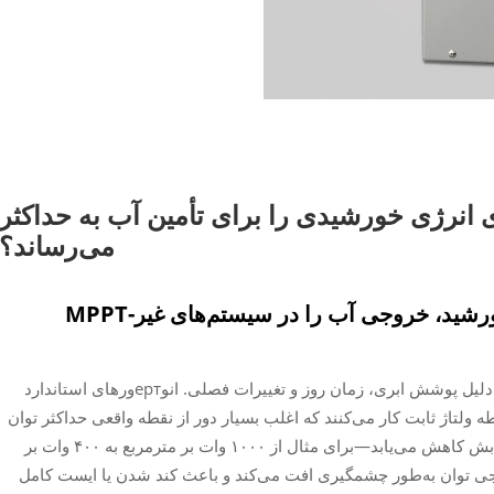
 MPPT، جمع‌آوری انرژی خورشیدی را برای تأمین آب به حداکثر
می‌رساند؟
چالش اصلی: تغییرات شدت تابش خورشید، خروجی آب را در سیستم‌های غیر-MPPT
تابش خورشیدی به‌طور مداوم نوسان می‌کند—به دلیل پوشش ابری، زمان روز و تغییرات فصلی. انوертورهای استاندارد
دی بدون قابلیت MPPT در یک نقطه ولتاژ ثابت کار می‌کنند که اغلب بسیار دور از نقطه واقعی حداکثر توان
صفحات خورشیدی قرار دارد. هنگامی که شدت تابش کاهش می‌یابد—برای مثال از ۱۰۰۰ وات بر مترمربع به ۴۰۰ وات بر
نیست. خروجی توان به‌طور چشمگیری افت می‌کند و باعث کند شدن یا ایست کامل