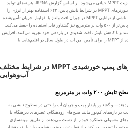
ش IRENA،
هزینه‌های تولید
گزارش نشان می‌دهد که اینورترهای MPPT در شرایط تابش پایین، ۴۲٪ استفاده بهتر از انرژی را
نسبت به معادل‌های PWM فراهم می‌کنند. این امر ناشی از توانایی MPPT در جبران افت ولتاژ با افزایش جریان تأمین‌شده
به پمپ است — که این امر حتی در شرایط تابش پایین‌تر از ۵۰۰ وات بر مترمربع نیز گشتاور قابل‌استفاده را حفظ می‌کند.
اسخ تطبیقی هستند و با کاهش تابش، افت شدیدی در بازدهی خود تجربه می‌کنند. افزایش
فاصلهٔ بازدهی بین این دو سیستم، ضرورت استفاده از MPPT را برای تأمین امن آب در طول سال در اقلیم‌هایی با
قابلیت اطمینان عملیاتی اینورترهای پمپ خورشیدی MPPT در شرایط مختلف
آب‌وهوایی
ات بر مترمربع
وم ارائه می‌دهند— و گشتاور پایدار پمپ و جریان آب را حتی در سطوح تابشی به
ین قابلیت در بازه‌های کم‌نور مانند صبح‌های زودهنگام، عصرهای دیرهنگام یا
ای معمولی عملکرد خود را از دست می‌دهند. از طریق بهینه‌سازی
به موتور را تضمین می‌کند و از قفل‌شدن موتور، قطع جریان یا افت فشار