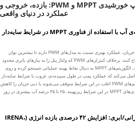
مقایسه‌ی اینورترهای پمپ خورشیدی MPPT و PWM: بازده، خروجی و
عملکرد در دنیای واقعی
افزایش ۲۵ تا ۳۵ درصدی تولید روزانه‌ی آب با استفاده از فناوری MPPT در شرایط سایه‌دار
اینورترهای MPPT با بهینه‌سازی فعال رابطه ولتاژ-جریان، عملکرد بهتری نسبت به مدل‌های PWM دارند تا بیشترین توان
قابل‌دسترس از پنل‌های فتوولتائیک (PV) را استخراج کنند. برخلاف کنترلر‌های PWM که ولتاژ پنل را به نیازهای باتری محدود
می‌کنند و نمی‌توانند از محدودیت‌های بار جدا شوند، الگوریتم‌های MPPT به دنبال نقاط بهینه عملیاتی جستجو کرده و روی
اصل می‌کند که عملکرد پمپ در طول سپیده‌دم، غروب یا شرایط سایه‌دار
جزئی به‌طور پیوسته ادامه یابد؛ در حالی که سیستم‌های PWM اغلب در این شرایط متوقف می‌شوند یا دبی جریان را کاهش
می‌دهند. مطالعات میدانی تأیید می‌کنند که پیکربندی‌های MPPT در این شرایط زیربهینه، ۲۵ تا ۳۵ درصد آب بیشتری در روز
افزایش گستره عملکرد در شرایط بارانی/ابری: افزایش ۴۲ درصدی بازده انرژی (IRENA،