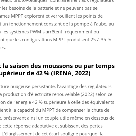
nneaux photovoltaïques. Contrairement aux régulateurs
les besoins de la batterie et ne peuvent pas se
hmes MPPT explorent et verrouillent les points de
t un fonctionnement constant de la pompe à l’aube, au
où les systèmes PWM s’arrêtent fréquemment ou
ment que les configurations MPPT produisent 25 à 35 %
es.
 la saison des moussons ou par temps
périeur de 42 % (IRENA, 2022)
ure nuageuse persistante, l’avantage des régulateurs
a production d’électricité renouvelable (2022)
selon ce
on de l’énergie 42 % supérieure à celle des équivalents
tient à la capacité du MPPT de compenser la chute de
e, préservant ainsi un couple utile même en dessous de
cette réponse adaptative et subissent des pertes
. L’élargissement de cet écart souligne pourquoi la