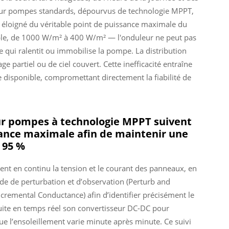
our pompes standards, dépourvus de technologie MPPT,
s éloigné du véritable point de puissance maximale du
ple, de 1000 W/m² à 400 W/m² — l'onduleur ne peut pas
e qui ralentit ou immobilise la pompe. La distribution
 partiel ou de ciel couvert. Cette inefficacité entraîne
e disponible, compromettant directement la fiabilité de
ur pompes à technologie MPPT suivent
ance maximale afin de maintenir une
 95 %
nt en continu la tension et le courant des panneaux, en
de de perturbation et d’observation (Perturb and
cremental Conductance) afin d’identifier précisément le
uite en temps réel son convertisseur DC-DC pour
e l’ensoleillement varie minute après minute. Ce suivi