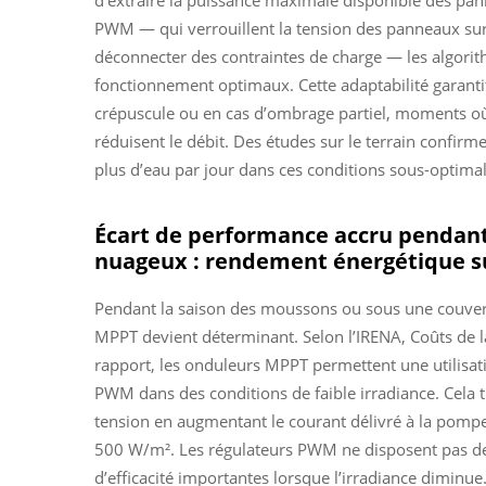
d’extraire la puissance maximale disponible des pa
PWM — qui verrouillent la tension des panneaux sur 
déconnecter des contraintes de charge — les algorit
fonctionnement optimaux. Cette adaptabilité garanti
crépuscule ou en cas d’ombrage partiel, moments 
réduisent le débit. Des études sur le terrain confir
plus d’eau par jour dans ces conditions sous-optimal
Écart de performance accru pendant
nuageux : rendement énergétique su
Pendant la saison des moussons ou sous une couvert
MPPT devient déterminant. Selon l’IRENA,
Coûts de l
rapport, les onduleurs MPPT permettent une utilisati
PWM dans des conditions de faible irradiance. Cela 
tension en augmentant le courant délivré à la pomp
500 W/m². Les régulateurs PWM ne disposent pas de 
d’efficacité importantes lorsque l’irradiance diminue