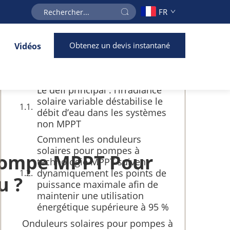
FR
Table des matières
Obtenez un devis instantané
Vidéos
Comment la technologie MPPT
maximise-t-elle la récolte d’énergie
solaire pour la distribution d’eau
Le défi principal : l’irradiance
solaire variable déstabilise le
débit d’eau dans les systèmes
non MPPT
Comment les onduleurs
solaires pour pompes à
 Pompe MPPT Pour
technologie MPPT suivent
dynamiquement les points de
u ?
puissance maximale afin de
maintenir une utilisation
énergétique supérieure à 95 %
Onduleurs solaires pour pompes à