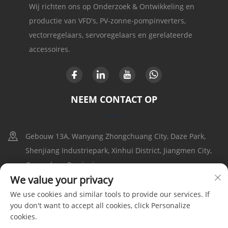
Wij richten ons op Onderzoek & Ontwikkeling en
productie van VFD's, PV-zonne-pompinverters,
vectorregelaars, servoregelaars en gerelateerde
accessoires.
NEEM CONTACT OP
Gebouw 13A, Wanyang Zhongchuang City, Daze Park,
Shenjiang Industriepark, Xinhui District, Jiangmen City,
Guangdong Provincie
We value your privacy
+86-17316086390
We use cookies and similar tools to provide our services. If
you don't want to accept all cookies, click Personalize
[email protected]
cookies.