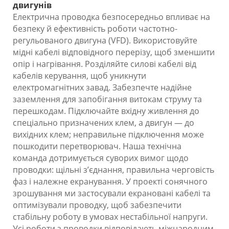
двигунів
Електрична проводка безпосередньо впливає на
безпеку й ефективність роботи частотно-
регульованого двигуна (VFD). Використовуйте
мідні кабелі відповідного перерізу, щоб зменшити
опір і нагрівання. Розділяйте силові кабелі від
кабелів керування, щоб уникнути
електромагнітних завад. Забезпечте надійне
заземлення для запобігання витокам струму та
перешкодам. Підключайте вхідну живлення до
спеціально призначених клем, а двигун — до
вихідних клем; неправильне підключення може
пошкодити перетворювач. Наша технічна
команда дотримується суворих вимог щодо
проводки: щільні з’єднання, правильна черговість
фаз і належне екранування. У проекті сонячного
зрошування ми застосували екрановані кабелі та
оптимізували проводку, щоб забезпечити
стабільну роботу в умовах нестабільної напруги.
Усі роботи з проводки відповідають міжнародним