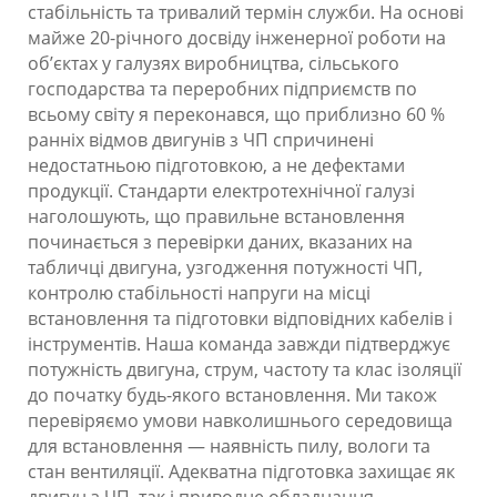
стабільність та тривалий термін служби. На основі
майже 20-річного досвіду інженерної роботи на
об’єктах у галузях виробництва, сільського
господарства та переробних підприємств по
всьому світу я переконався, що приблизно 60 %
ранніх відмов двигунів з ЧП спричинені
недостатньою підготовкою, а не дефектами
продукції. Стандарти електротехнічної галузі
наголошують, що правильне встановлення
починається з перевірки даних, вказаних на
табличці двигуна, узгодження потужності ЧП,
контролю стабільності напруги на місці
встановлення та підготовки відповідних кабелів і
інструментів. Наша команда завжди підтверджує
потужність двигуна, струм, частоту та клас ізоляції
до початку будь-якого встановлення. Ми також
перевіряємо умови навколишнього середовища
для встановлення — наявність пилу, вологи та
стан вентиляції. Адекватна підготовка захищає як
двигун з ЧП, так і приводне обладнання,