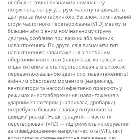
необхідно точно визначити номінальну
потужність, напругу, струм, частоту та швидкість
двигуна за його табличкою. Загалом, номінальний
струм частотного перетворювача (VFD) має бути
більшим або рівним номінальному струму
двигуна, особливо при важких або змінних
навантаженнях. По-друге, слід визначити тип
навантаження: навантаження з постійним
обертовим моментом (наприклад, конвеєри та
мішалки) вимагають перетворювачів із високою
перевантажувальною здатністю; навантаження зі
змінним обертовим моментом (наприклад,
вентилятори та насоси) ефективно працюють у
режимах енергозбереження; навантаження з
ударним характером (наприклад, дробарки)
потребують більшого запасу потужності та
швидкої реакції. Наші продукти — частотні
перетворювачі (VFD) — підтримують як керування
за співвідношенням напруга/частота (V/F), так і
високопродуктивне векторне керування, що