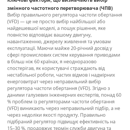
Ключові фактори, що визначають вибір
змінного частотного перетворювача (ЧПВ)
Вибір правильного регулятора частоти обертання
(VFD) — це не просто вибір найбільшої або
найдешевшої моделі, а пошук рішення, яке
повністю відповідає вашому двигуну,
навантаженню, джерелу живлення та умовам
експлуатації. Маючи майже 20-річний досвід у
сфері промислових систем керування приводами
в більш ніж 60 країнах, я неодноразово
спостерігав, як користувачі страждають від
нестабільної роботи, частих відмов і надмірних
енерговитрат через неправильний вибір
регулятора частоти обертання (VFD). Згідно з
даними галузевих інженерних експертів, понад 60
% проблем із регуляторами частоти обертання
(VFD) виникають через неправильний підбір, а не
через недоліки якості продукту. Правильно
підібраний регулятор підвищує ефективність на
15–30 %, продовжує термін служби двигуна та