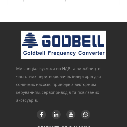
Ми спеціалізуємося на НДР та виробництві
частотних перетворювачів, інверторів для
сонячних насосів, приводів з векторним
керуванням, сервоприводів та пов'язаних
аксесуарів.