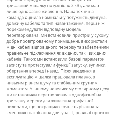
трифазний мішалку потужністю 3 кВт, але мав
лише однофазне живлення. Наша технічна
команда оцінила номінальну потужність двигуна,
довжину кабелю та тип навантаження, перш ніж
порекомендувати відповідну модель
перетворювача. Ми встановили пристрій у сухому,
добре провітрюваному приміщенні, використали
мідні кабелі відповідного перерізу та забезпечили
правильне підключення як вхідних, так і вихідних
кабелів. Також ми встановили базові параметри
захисту та протестували функції запуску, зупинки,
обертання вперед і назад. Після введення в
експлуатацію мішалка працювала плавно, з
низьким рівнем шуму та стабільним крутним
моментом. У іншому невеликому столярному цеху
ми встановили перетворювач з однофазної на
трифазну мережу для живлення трифазної
пилорами, що покращило точність різання та
зменшило нагрівання двигуна. Ці реальні проекти