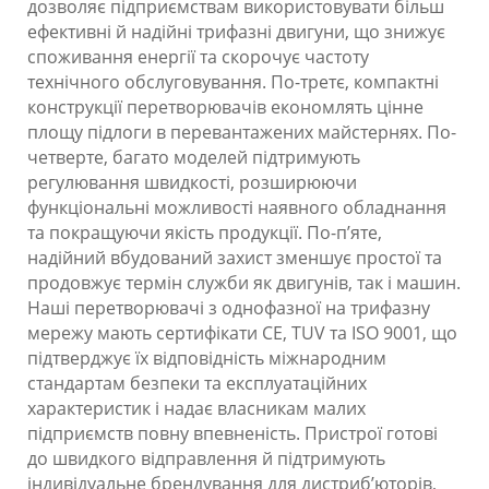
дозволяє підприємствам використовувати більш
ефективні й надійні трифазні двигуни, що знижує
споживання енергії та скорочує частоту
технічного обслуговування. По-третє, компактні
конструкції перетворювачів економлять цінне
площу підлоги в перевантажених майстернях. По-
четверте, багато моделей підтримують
регулювання швидкості, розширюючи
функціональні можливості наявного обладнання
та покращуючи якість продукції. По-п’яте,
надійний вбудований захист зменшує простої та
продовжує термін служби як двигунів, так і машин.
Наші перетворювачі з однофазної на трифазну
мережу мають сертифікати CE, TUV та ISO 9001, що
підтверджує їх відповідність міжнародним
стандартам безпеки та експлуатаційних
характеристик і надає власникам малих
підприємств повну впевненість. Пристрої готові
до швидкого відправлення й підтримують
індивідуальне брендування для дистриб’юторів,