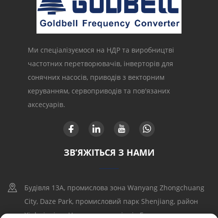
Ми спеціалізуємося на НДР та виробництві
частотних перетворювачів, інверторів для
сонячних насосів, приводів з векторним
керуванням, сервоприводів та пов'язаних
аксесуарів.
ЗВ’ЯЖІТЬСЯ З НАМИ
Будівля 13A, промислова зона Wanyang Zhongchuang
City, Daze Park, промисловий парк Shenjiang, район
Xinhui, місто Цзянмэнь, провінція Гуандун