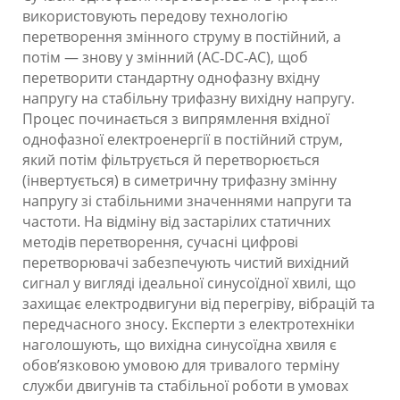
використовують передову технологію
перетворення змінного струму в постійний, а
потім — знову у змінний (AC‑DC‑AC), щоб
перетворити стандартну однофазну вхідну
напругу на стабільну трифазну вихідну напругу.
Процес починається з випрямлення вхідної
однофазної електроенергії в постійний струм,
який потім фільтрується й перетворюється
(інвертується) в симетричну трифазну змінну
напругу зі стабільними значеннями напруги та
частоти. На відміну від застарілих статичних
методів перетворення, сучасні цифрові
перетворювачі забезпечують чистий вихідний
сигнал у вигляді ідеальної синусоїдної хвилі, що
захищає електродвигуни від перегріву, вібрацій та
передчасного зносу. Експерти з електротехніки
наголошують, що вихідна синусоїдна хвиля є
обов’язковою умовою для тривалого терміну
служби двигунів та стабільної роботи в умовах