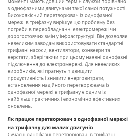
момент і мають довший термін служби порівняно
з однофазними двигунами такої самої потужності.
Високоякісний перетворювач із однофазної
мережі в трифазну вирішує цю проблему без
потреби в переобладнанні електромережі чи
дорогостоячих змін у інфраструктурі. Він дозволяє
невеликим заводам використовувати стандартні
трифазні насоси, вентилятори, конвеєри та
верстати, зберігаючи при цьому наявні однофазні
підключення до електромережі. Для невеликих
виробників, які прагнуть підвищити
продуктивність і знизити енерговитрати,
встановлення надійного перетворювача із
однофазної мережі в трифазну є одним із
найбільш практичних і економічно ефективних
оновлень.
Як працює перетворювач з однофазної мережі
на трифазну для малих двигунів
Сучасні однофазні перетворювачі в трифазні