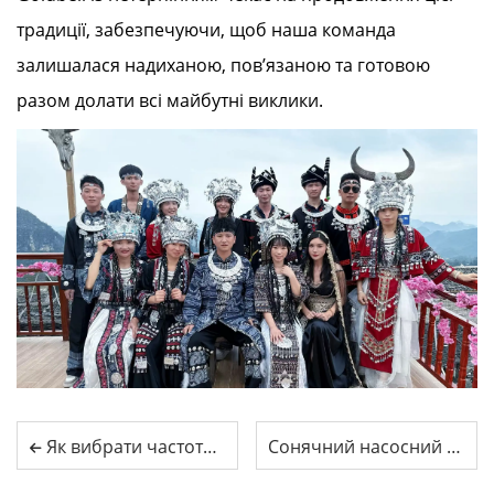
традиції, забезпечуючи, щоб наша команда
залишалася надиханою, пов’язаною та готовою
разом долати всі майбутні виклики.
Як вибрати частотний перетворювач для сонячного водяного насоса?
Сонячний насосний інвертор Goldbell G580MPV усуває помилку ALS для замбійського клієнта