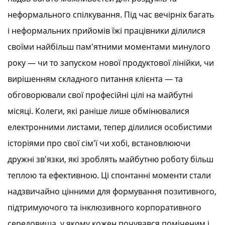
неформального спілкування. Під час вечірніх багать
і неформальних прийомів їжі працівники ділилися
своїми найбільш пам'ятними моментами минулого
року — чи то запуском нової продуктової лінійки, чи
вирішенням складного питання клієнта — та
обговорювали свої професійні цілі на майбутні
місяці. Колеги, які раніше лише обмінювалися
електронними листами, тепер ділилися особистими
історіями про свої сім'ї чи хобі, встановлюючи
дружні зв'язки, які зроблять майбутню роботу більш
теплою та ефективною. Ці спонтанні моменти стали
надзвичайно цінними для формування позитивного,
підтримуючого та інклюзивного корпоративного
середовища, у якому кожен почувався поміченим і