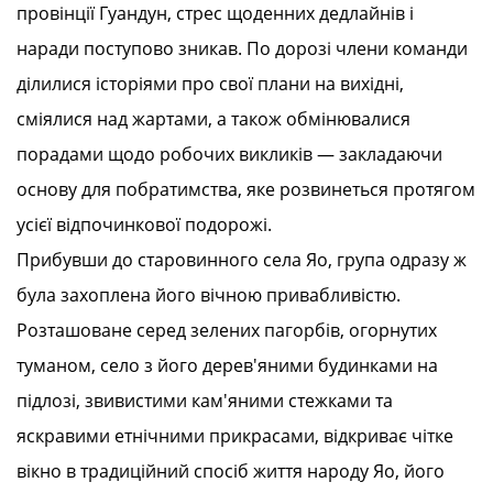
провінції Гуандун, стрес щоденних дедлайнів і
наради поступово зникав. По дорозі члени команди
ділилися історіями про свої плани на вихідні,
сміялися над жартами, а також обмінювалися
порадами щодо робочих викликів — закладаючи
основу для побратимства, яке розвинеться протягом
усієї відпочинкової подорожі.
Прибувши до старовинного села Яо, група одразу ж
була захоплена його вічною привабливістю.
Розташоване серед зелених пагорбів, огорнутих
туманом, село з його дерев'яними будинками на
підлозі, звивистими кам'яними стежками та
яскравими етнічними прикрасами, відкриває чітке
вікно в традиційний спосіб життя народу Яо, його