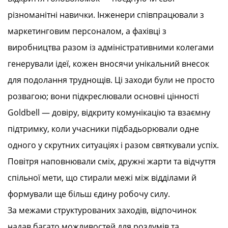
різноманітні навички. Інженери співпрацювали з
маркетинговим персоналом, а фахівці з
виробництва разом із адміністративними колегами
генерували ідеї, кожен вносячи унікальний внесок
для подолання труднощів. Ці заходи були не просто
розвагою; вони підкреслювали основні цінності
Goldbell — довіру, відкриту комунікацію та взаємну
підтримку, коли учасники підбадьорювали одне
одного у скрутних ситуаціях і разом святкували успіх.
Повітря наповнювали сміх, дружні жарти та відчуття
спільної мети, що стирали межі між відділами й
формували ще більш єдину робочу силу.
За межами структурованих заходів, відпочинок
надав багато можливостей для роздумів та