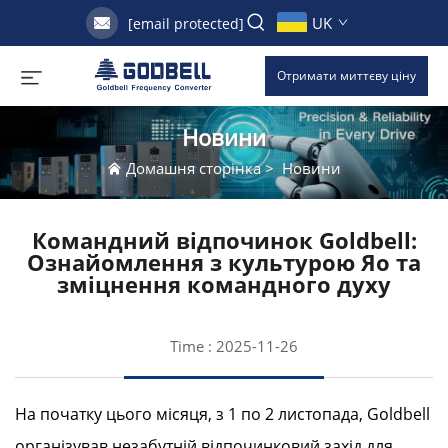
UK
[email protected]
Отримати миттєву ціну
Новини
Домашня сторінка
>
Новини
Командний відпочинок Goldbell:
Ознайомлення з культурою Яо та
зміцнення командного духу
Time : 2025-11-26
На початку цього місяця, з 1 по 2 листопада, Goldbell
організував незабутній відпочинковий захід для