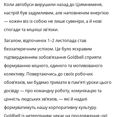
Коли автобуси вирушили назад до Цзямнеменя,
настрій був задумливим, але наповненим енергією
— кожен віз із собою не лише сувеніри, а й нові
спогади та міцніші зв'язки.
Загалом, відпочинок 1–2 листопада став
беззаперечним успіхом. Це було яскравим
підтвердженням зобов’язання Goldbell сприяти
формуванню міцного, єдиного та мотивованого
колективу. Повертаючись до своїх робочих
обов’язків, ми будемо тримати в пам’яті уроки цього
досвіду — про командну роботу, комунікацію та
цінність людських зв’язків, — які й надалі
формуватимуть нашу корпоративну культуру.
Goldbell із нетерпінням чекає на продовження цієї