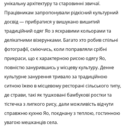
унікальну архітектуру та старовинні звичаї.
Працівникам запропонували рідкісний культурний
досвід — прибратися у вишукано вишитий
традиційний одяг Яо з яскравими кольорами та
делікатними візерунками. Багато хто робив спільні
фотографії, сміючись, коли поправляли срібні
прикраси, що є характерною рисою одягу Яо,
повністю занурившись у місцеву культуру. Денне
культурне занурення тривало за традиційною
ситною їжею в місцевому ресторані сільського типу,
де страви, такі як тушковані бамбукові ростки та
тістечка з липкого рису, дали можливість відчути
справжню кухню Яо, поєднану з теплою, гостинною
увагою мешканців села.