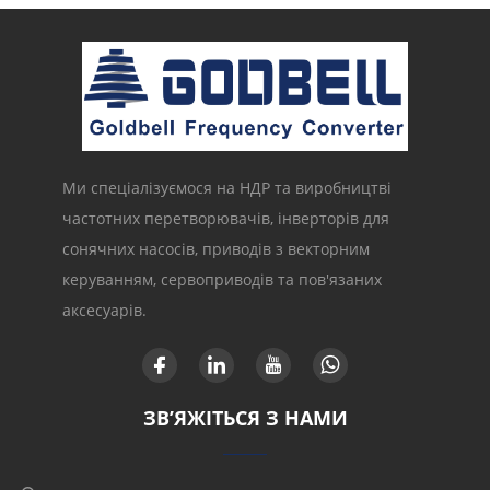
Ми спеціалізуємося на НДР та виробництві
частотних перетворювачів, інверторів для
сонячних насосів, приводів з векторним
керуванням, сервоприводів та пов'язаних
аксесуарів.
ЗВ’ЯЖІТЬСЯ З НАМИ