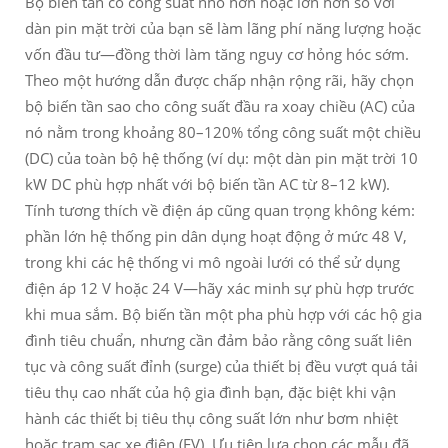
Bộ biến tần có công suất nhỏ hơn hoặc lớn hơn so với
dàn pin mặt trời của bạn sẽ làm lãng phí năng lượng hoặc
vốn đầu tư—đồng thời làm tăng nguy cơ hỏng hóc sớm.
Theo một hướng dẫn được chấp nhận rộng rãi, hãy chọn
bộ biến tần sao cho công suất đầu ra xoay chiều (AC) của
nó nằm trong khoảng 80–120% tổng công suất một chiều
(DC) của toàn bộ hệ thống (ví dụ: một dàn pin mặt trời 10
kW DC phù hợp nhất với bộ biến tần AC từ 8–12 kW).
Tính tương thích về điện áp cũng quan trọng không kém:
phần lớn hệ thống pin dân dụng hoạt động ở mức 48 V,
trong khi các hệ thống vi mô ngoài lưới có thể sử dụng
điện áp 12 V hoặc 24 V—hãy xác minh sự phù hợp trước
khi mua sắm. Bộ biến tần một pha phù hợp với các hộ gia
đình tiêu chuẩn, nhưng cần đảm bảo rằng công suất liên
tục và công suất đỉnh (surge) của thiết bị đều vượt quá tải
tiêu thụ cao nhất của hộ gia đình bạn, đặc biệt khi vận
hành các thiết bị tiêu thụ công suất lớn như bơm nhiệt
hoặc trạm sạc xe điện (EV). Ưu tiên lựa chọn các mẫu đã