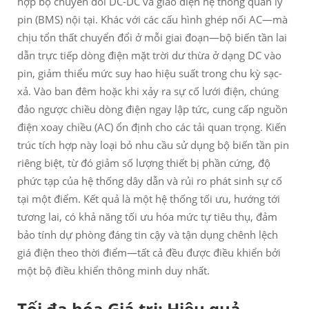
hợp bộ chuyển đổi DC-DC và giao diện hệ thống quản lý
pin (BMS) nội tại. Khác với các cấu hình ghép nối AC—mà
chịu tổn thất chuyển đổi ở mỗi giai đoạn—bộ biến tần lai
dẫn trực tiếp dòng điện mặt trời dư thừa ở dạng DC vào
pin, giảm thiểu mức suy hao hiệu suất trong chu kỳ sạc-
xả. Vào ban đêm hoặc khi xảy ra sự cố lưới điện, chúng
đảo ngược chiều dòng điện ngay lập tức, cung cấp nguồn
điện xoay chiều (AC) ổn định cho các tải quan trọng. Kiến
trúc tích hợp này loại bỏ nhu cầu sử dụng bộ biến tần pin
riêng biệt, từ đó giảm số lượng thiết bị phần cứng, độ
phức tạp của hệ thống dây dẫn và rủi ro phát sinh sự cố
tại một điểm. Kết quả là một hệ thống tối ưu, hướng tới
tương lai, có khả năng tối ưu hóa mức tự tiêu thụ, đảm
bảo tính dự phòng đáng tin cậy và tận dụng chênh lệch
giá điện theo thời điểm—tất cả đều được điều khiển bởi
một bộ điều khiển thông minh duy nhất.
Tối đa hóa Giá trị: Hiệu quả,