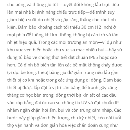
che bóng và thông gió tốt—tuyệt đối không lắp trực tiếp
lên mái nhà bị ánh nắng chiếu trực tiếp—để tránh suy
giảm hiệu suất do nhiệt và gây căng thẳng cho các linh
kiện. Đảm bảo khoảng cách tối thiểu 30 cm (12 inch) ở
mọi phía để luồng khí lưu thông không bị cản trở và tản
nhiệt hiệu quả. Trong các môi trường ăn mòn—ví dụ như
khu vực ven biển hoặc khu vực sa mạc nhiều bụi—hãy sử
dụng tủ bảo vệ chống thời tiết đạt chuẩn IP65 hoặc cao
hơn. Cố định bộ biến tần lên các bề mặt không cháy được
(ví dụ: bê tông, thép) bằng giá đỡ giảm rung nếu lắp gần
thiết bị cơ khí hoặc trong các ứng dụng di động. Đảm bảo
thiết bị được lắp đặt ở vị trí cân bằng để tránh gây căng
thẳng cơ học bên trong, đồng thời bịt kín tất cả các đầu
vào cáp bằng đai ốc cao su chống tia UV và đạt chuẩn IP
nhằm ngăn chặn hơi ẩm, bụi và côn trùng xâm nhập. Các
bước này giúp giảm hiện tượng chu kỳ nhiệt, kéo dài tuổi
thọ vận hành và đơn giản hóa việc chẩn đoán cũng như