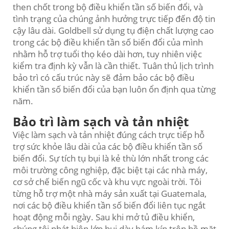
then chốt trong bộ điều khiển tần số biến đổi, và
tình trạng của chúng ảnh hưởng trực tiếp đến độ tin
cậy lâu dài. Goldbell sử dụng tụ điện chất lượng cao
trong các bộ điều khiển tần số biến đổi của mình
nhằm hỗ trợ tuổi thọ kéo dài hơn, tuy nhiên việc
kiểm tra định kỳ vẫn là cần thiết. Tuân thủ lịch trình
bảo trì có cấu trúc này sẽ đảm bảo các bộ điều
khiển tần số biến đổi của bạn luôn ổn định qua từng
năm.
Bảo trì làm sạch và tản nhiệt
Việc làm sạch và tản nhiệt đúng cách trực tiếp hỗ
trợ sức khỏe lâu dài của các bộ điều khiển tần số
biến đổi. Sự tích tụ bụi là kẻ thù lớn nhất trong các
môi trường công nghiệp, đặc biệt tại các nhà máy,
cơ sở chế biến ngũ cốc và khu vực ngoài trời. Tôi
từng hỗ trợ một nhà máy sản xuất tại Guatemala,
nơi các bộ điều khiển tần số biến đổi liên tục ngắt
hoạt động mỗi ngày. Sau khi mở tủ điều khiển,
chúng tôi phát hiện lớp bụi dày bám kín trên bề mặt