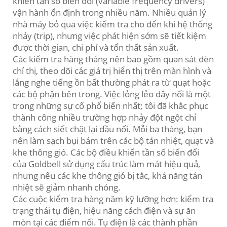
khiển tần số biến đổi (variable frequency drivers)
vận hành ổn định trong nhiều năm. Nhiều quản lý
nhà máy bỏ qua việc kiểm tra cho đến khi hệ thống
nhảy (trip), nhưng việc phát hiện sớm sẽ tiết kiệm
được thời gian, chi phí và tổn thất sản xuất.
Các kiểm tra hàng tháng nên bao gồm quan sát đèn
chỉ thị, theo dõi các giá trị hiển thị trên màn hình và
lắng nghe tiếng ồn bất thường phát ra từ quạt hoặc
các bộ phận bên trong. Việc lỏng lẻo dây nối là một
trong những sự cố phổ biến nhất; tôi đã khắc phục
thành công nhiều trường hợp nhảy đột ngột chỉ
bằng cách siết chặt lại đầu nối. Mỗi ba tháng, bạn
nên làm sạch bụi bám trên các bộ tản nhiệt, quạt và
khe thông gió. Các bộ điều khiển tần số biến đổi
của Goldbell sử dụng cấu trúc làm mát hiệu quả,
nhưng nếu các khe thông gió bị tắc, khả năng tản
nhiệt sẽ giảm nhanh chóng.
Các cuộc kiểm tra hàng năm kỹ lưỡng hơn: kiểm tra
trạng thái tụ điện, hiệu năng cách điện và sự ăn
mòn tại các điểm nối. Tụ điện là các thành phần