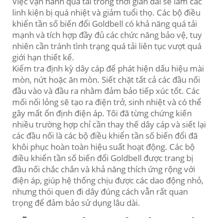
Việc vận hành quá tải trong thời gian dài sẽ làm các
linh kiện bị quá nhiệt và giảm tuổi thọ. Các bộ điều
khiển tần số biến đổi Goldbell có khả năng quá tải
mạnh và tích hợp đầy đủ các chức năng bảo vệ, tuy
nhiên cần tránh tình trạng quá tải liên tục vượt quá
giới hạn thiết kế.
Kiểm tra định kỳ dây cáp để phát hiện dấu hiệu mài
mòn, nứt hoặc ăn mòn. Siết chặt tất cả các đầu nối
đầu vào và đầu ra nhằm đảm bảo tiếp xúc tốt. Các
mối nối lỏng sẽ tạo ra điện trở, sinh nhiệt và có thể
gây mất ổn định điện áp. Tôi đã từng chứng kiến
nhiều trường hợp chỉ cần thay thế dây cáp và siết lại
các đầu nối là các bộ điều khiển tần số biến đổi đã
khôi phục hoàn toàn hiệu suất hoạt động. Các bộ
điều khiển tần số biến đổi Goldbell được trang bị
đầu nối chắc chắn và khả năng thích ứng rộng với
điện áp, giúp hệ thống chịu được các dao động nhỏ,
nhưng thói quen đi dây đúng cách vẫn rất quan
trọng để đảm bảo sử dụng lâu dài.