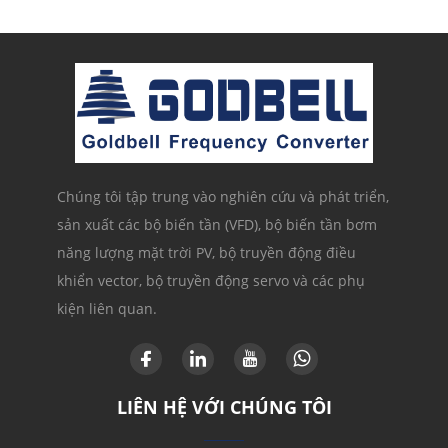
Chúng tôi tập trung vào nghiên cứu và phát triển,
sản xuất các bộ biến tần (VFD), bộ biến tần bơm
năng lượng mặt trời PV, bộ truyền động điều
khiển vector, bộ truyền động servo và các phụ
kiện liên quan.
LIÊN HỆ VỚI CHÚNG TÔI