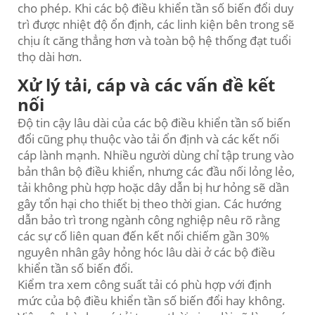
cho phép. Khi các bộ điều khiển tần số biến đổi duy
trì được nhiệt độ ổn định, các linh kiện bên trong sẽ
chịu ít căng thẳng hơn và toàn bộ hệ thống đạt tuổi
thọ dài hơn.
Xử lý tải, cáp và các vấn đề kết
nối
Độ tin cậy lâu dài của các bộ điều khiển tần số biến
đổi cũng phụ thuộc vào tải ổn định và các kết nối
cáp lành mạnh. Nhiều người dùng chỉ tập trung vào
bản thân bộ điều khiển, nhưng các đầu nối lỏng lẻo,
tải không phù hợp hoặc dây dẫn bị hư hỏng sẽ dần
gây tổn hại cho thiết bị theo thời gian. Các hướng
dẫn bảo trì trong ngành công nghiệp nêu rõ rằng
các sự cố liên quan đến kết nối chiếm gần 30%
nguyên nhân gây hỏng hóc lâu dài ở các bộ điều
khiển tần số biến đổi.
Kiểm tra xem công suất tải có phù hợp với định
mức của bộ điều khiển tần số biến đổi hay không.