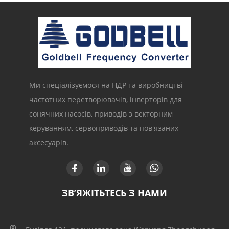
Ми спеціалізуємося на НДР та виробництві
частотних перетворювачів, інверторів для
сонячних насосів, приводів з векторним
керуванням, сервоприводів та пов'язаних
аксесуарів.
ЗВ’ЯЖІТЬТЕСЬ З НАМИ