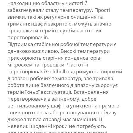
навколишню область у чистоті й
забезпечували сталу температуру. Прості
звички, такі як регулярне очищення та
тримання шафи закритою, можуть значно
продовжити термін служби частотних
перетворювачів.
Підтримка стабільної робочої температури є
однаково важливою. Високі температури
прискорюють старіння конденсаторів,
мікросхем та проводки. Частотні
перетворювачі Goldbell підтримують широкий
діапазон робочих температур, але тривала
робота вище безпечного діапазону скорочує
термін їхньої експлуатації. Встановлення
перетворювача в затіненому, добре
вентильованому шафі та уникнення прямого
сонячного світла або розташування поблизу
джерел тепла справді має значення. Ці
невеликі щоденні кроки не потребують
великих витрат, але захищають частотні