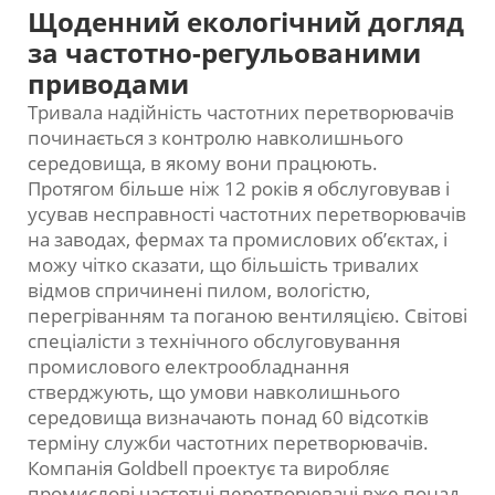
Щоденний екологічний догляд
за частотно-регульованими
приводами
Тривала надійність частотних перетворювачів
починається з контролю навколишнього
середовища, в якому вони працюють.
Протягом більше ніж 12 років я обслуговував і
усував несправності частотних перетворювачів
на заводах, фермах та промислових об’єктах, і
можу чітко сказати, що більшість тривалих
відмов спричинені пилом, вологістю,
перегріванням та поганою вентиляцією. Світові
спеціалісти з технічного обслуговування
промислового електрообладнання
стверджують, що умови навколишнього
середовища визначають понад 60 відсотків
терміну служби частотних перетворювачів.
Компанія Goldbell проектує та виробляє
промислові частотні перетворювачі вже понад