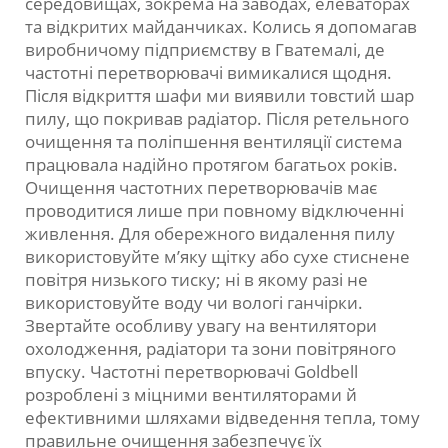
середовищах, зокрема на заводах, елеваторах
та відкритих майданчиках. Колись я допомагав
виробничому підприємству в Гватемалі, де
частотні перетворювачі вимикалися щодня.
Після відкриття шафи ми виявили товстий шар
пилу, що покривав радіатор. Після ретельного
очищення та поліпшення вентиляції система
працювала надійно протягом багатьох років.
Очищення частотних перетворювачів має
проводитися лише при повному відключенні
живлення. Для обережного видалення пилу
використовуйте м’яку щітку або сухе стиснене
повітря низького тиску; ні в якому разі не
використовуйте воду чи вологі ганчірки.
Звертайте особливу увагу на вентилятори
охолодження, радіатори та зони повітряного
впуску. Частотні перетворювачі Goldbell
розроблені з міцними вентиляторами й
ефективними шляхами відведення тепла, тому
правильне очищення забезпечує їх