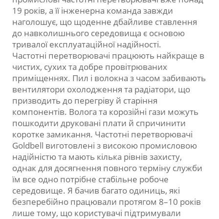
19 років, а її інженерна команда завжди
наголошує, що щоденне дбайливе ставлення
до навколишнього середовища є основою
тривалої експлуатаційної надійності.
Частотні перетворювачі працюють найкраще в
чистих, сухих та добре провітрюваних
приміщеннях. Пил і волокна з часом забивають
вентилятори охолодження та радіатори, що
призводить до перегріву й старіння
компонентів. Волога та корозійні гази можуть
пошкодити друковані плати й спричинити
коротке замикання. Частотні перетворювачі
Goldbell виготовлені з високою промисловою
надійністю та мають кілька рівнів захисту,
однак для досягнення повного терміну служби
їм все одно потрібне стабільне робоче
середовище. Я бачив багато одиниць, які
безперебійно працювали протягом 8–10 років
лише тому, що користувачі підтримували