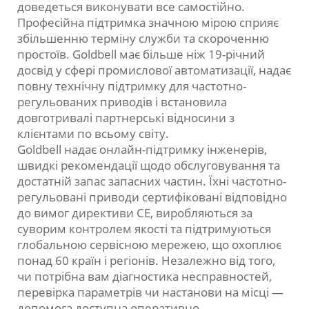
доведеться виконувати все самостійно.
Професійна підтримка значною мірою сприяє
збільшенню терміну служби та скороченню
простоїв. Goldbell має більше ніж 19-річний
досвід у сфері промислової автоматизації, надає
повну технічну підтримку для частотно-
регульованих приводів і встановила
довготривалі партнерські відносини з
клієнтами по всьому світу.
Goldbell надає онлайн-підтримку інженерів,
швидкі рекомендації щодо обслуговування та
достатній запас запасних частин. Їхні частотно-
регульовані приводи сертифіковані відповідно
до вимог директиви CE, виробляються за
суворим контролем якості та підтримуються
глобальною сервісною мережею, що охоплює
понад 60 країн і регіонів. Незалежно від того,
чи потрібна вам діагностика несправностей,
перевірка параметрів чи настанови на місці —
допомога доступна оперативно.