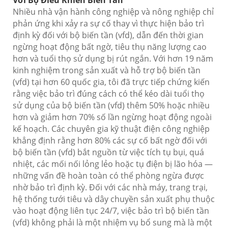
Với Bộ Điều Khiển Biến Tần
Nhiều nhà vận hành công nghiệp và nông nghiệp chỉ
phản ứng khi xảy ra sự cố thay vì thực hiện bảo trì
định kỳ đối với bộ biến tần (vfd), dẫn đến thời gian
ngừng hoạt động bất ngờ, tiêu thụ năng lượng cao
hơn và tuổi thọ sử dụng bị rút ngắn. Với hơn 19 năm
kinh nghiệm trong sản xuất và hỗ trợ bộ biến tần
(vfd) tại hơn 60 quốc gia, tôi đã trực tiếp chứng kiến
rằng việc bảo trì đúng cách có thể kéo dài tuổi thọ
sử dụng của bộ biến tần (vfd) thêm 50% hoặc nhiều
hơn và giảm hơn 70% số lần ngừng hoạt động ngoài
kế hoạch. Các chuyên gia kỹ thuật điện công nghiệp
khẳng định rằng hơn 80% các sự cố bất ngờ đối với
bộ biến tần (vfd) bắt nguồn từ việc tích tụ bụi, quá
nhiệt, các mối nối lỏng lẻo hoặc tụ điện bị lão hóa —
những vấn đề hoàn toàn có thể phòng ngừa được
nhờ bảo trì định kỳ. Đối với các nhà máy, trang trại,
hệ thống tưới tiêu và dây chuyền sản xuất phụ thuộc
vào hoạt động liên tục 24/7, việc bảo trì bộ biến tần
(vfd) không phải là một nhiệm vụ bổ sung mà là một