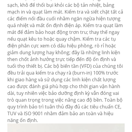
sạch, khô để thổi bụi khỏi các bộ tản nhiệt, bảng
mạch in và quạt làm mát. Kiểm tra và siết chặt tất cả
các điểm nối đầu cuối nhằm ngăn ngừa hiện tượng
quá nhiệt và mất ổn định điện áp. Kiểm tra quạt làm
mát để đảm bảo hoạt động trơn tru; thay thế ngay
nếu quạt kêu to hoặc quay chậm. Kiểm tra các tụ
điện phân cực xem có dấu hiệu phồng, rò rỉ hoặc
giảm dung lượng hay không; đây là những linh kiện
then chốt ảnh hưởng trực tiếp đến độ ổn định và
tuổi thọ thiết bị. Các bộ biến tần (VFD) của chúng tôi
đều trải qua kiểm tra chạy rà (burn-in) 100% trước
khi giao hàng và sử dụng các linh kiện chất lượng
cao được đánh giá phù hợp cho thời gian vận hành
dài, tuy nhiên việc bảo dưỡng định kỳ vẫn đóng vai
trò quan trọng trong việc nâng cao độ bền. Toàn bộ
quy trình bảo trì tuân thủ đầy đủ các tiêu chuẩn CE,
TUV và ISO 9001 nhằm đảm bảo an toàn và hiệu
năng ổn định.