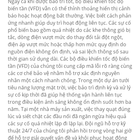
Ngay cả khi được bảo trì tốt, bộ điều khiển tốc độ
biến tần (VFD) vẫn có thể thỉnh thoảng hiển thị cảnh
báo hoặc hoạt động bất thường. Việc biết cách phản
ứng nhanh giúp duy trì hoạt động liên tục. Các sự cố
phổ biến bao gồm quá nhiệt do các khe thông gió bị
tắc, dòng điện vượt mức do thay đổi tải đột ngột,
điện áp vượt mức hoặc thấp hơn mức quy định do
nguồn điện không ổn định, và sai lệch thông số sau
thời gian sử dụng dài. Các bộ điều khiển tốc độ biến
tần (VFD) của chúng tôi cung cấp mã lỗi rõ ràng cùng
các cơ chế bảo vệ nhằm hỗ trợ xác định nguyên
nhân một cách nhanh chóng. Trong một dự án tưới
tiêu năng lượng mặt trời, việc bảo trì định kỳ và xử lý
sự cố kịp thời đã giúp hệ thống vận hành liên tục
trong điều kiện ánh sáng không ổn định suốt hơn ba
năm. Tại một nhà máy sản xuất, việc thay quạt đúng
lúc và siết chặt các đầu nối đã ngăn ngừa hiệu quả
các sự cố quá nhiệt lặp đi lặp lại. Đội ngũ hỗ trợ kỹ
thuật 24/7 của chúng tôi phản hồi trong vòng hai giờ
để hỗ trợ giải quyết vấn đề và khôi phục hoạt động