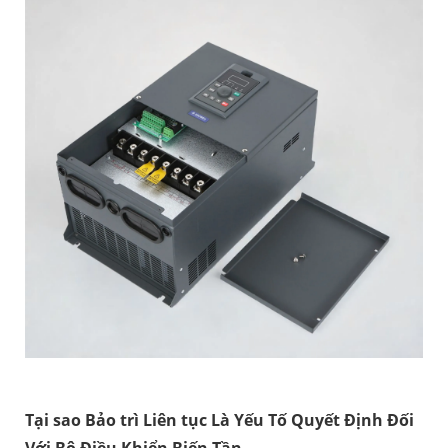
Tại sao Bảo trì Liên tục Là Yếu Tố Quyết Định Đối