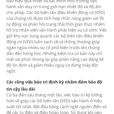
dấu hiệu quá nhiệt và xác minh môi trường vận
hành vẫn duy trì trong giới hạn nhiệt độ và độ ẩm
cho phép. Các bộ biến tần điều khiển động cơ (VFD)
của chúng tôi được tích hợp chức năng giám sát lỗi
tự động và phản hồi trạng thái thời gian thực nhằm
hỗ trợ nhân viên vận hành phát hiện sự cố sớm. Việc
giữ khu vực xung quanh các bộ biến tần điều khiển
động cơ (VFD) luôn sạch sẽ và thông thoáng giúp
ngăn ngừa nhiều sự cố phổ biến trước khi chúng
dẫn đến hỏng hóc. Những kiểm tra cơ bản này chỉ
mất vài phút nhưng lại góp phần nâng cao đáng kể
độ ổn định và giảm thiểu nguy cơ dừng máy đột
ngột.
Các công việc bảo trì định kỳ nhằm đảm bảo độ
tin cậy lâu dài
Cứ ba đến sáu tháng một lần, việc bảo trì kỹ lưỡng
hơn sẽ giúp các bộ biến tần (VFD) vận hành ở hiệu
suất tốt nhất. Bắt đầu bằng cách ngắt nguồn điện và
để các tụ điện xả điện hoàn toàn. Sử dụng khí nén