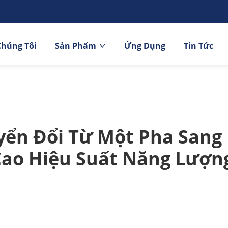
Chúng Tôi
Sản Phẩm
Ứng Dụng
Tin Tức
yển Đổi Từ Một Pha San
ao Hiệu Suất Năng Lượn