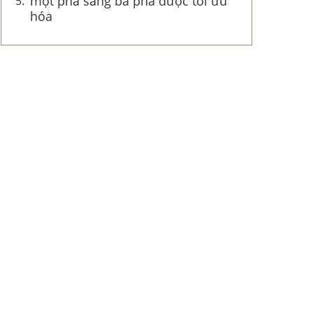
một pha sang ba pha được tối ưu
hóa