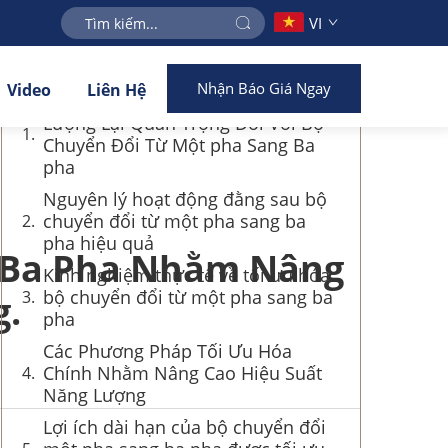
VI
Mục lục
Nhận Báo Giá Ngay
Video
Liên Hệ
Tại Sao Việc Tối Ưu Hóa Năng
Lượng Lại Quan Trọng Đối Với Bộ
Chuyển Đổi Từ Một pha Sang Ba
pha
Nguyên lý hoạt động đằng sau bộ
chuyển đổi từ một pha sang ba
pha hiệu quả
g Ba Pha Nhằm Nâng
Kinh nghiệm thực tế về tối ưu hóa
bộ chuyển đổi từ một pha sang ba
g.
pha
Các Phương Pháp Tối Ưu Hóa
Chính Nhằm Nâng Cao Hiệu Suất
Năng Lượng
Lợi ích dài hạn của bộ chuyển đổi