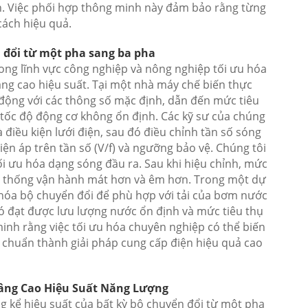
ẵn. Việc phối hợp thông minh này đảm bảo rằng từng
ách hiệu quả.
 đổi từ một pha sang ba pha
ong lĩnh vực công nghiệp và nông nghiệp tối ưu hóa
g cao hiệu suất. Tại một nhà máy chế biến thực
ộng với các thông số mặc định, dẫn đến mức tiêu
 tốc độ động cơ không ổn định. Các kỹ sư của chúng
à điều kiện lưới điện, sau đó điều chỉnh tần số sóng
iện áp trên tần số (V/f) và ngưỡng bảo vệ. Chúng tôi
ối ưu hóa dạng sóng đầu ra. Sau khi hiệu chỉnh, mức
hệ thống vận hành mát hơn và êm hơn. Trong một dự
u hóa bộ chuyển đổi để phù hợp với tải của bơm nước
đó đạt được lưu lượng nước ổn định và mức tiêu thụ
inh rằng việc tối ưu hóa chuyên nghiệp có thể biến
 chuẩn thành giải pháp cung cấp điện hiệu quả cao
âng Cao Hiệu Suất Năng Lượng
ng kể hiệu suất của bất kỳ bộ chuyển đổi từ một pha