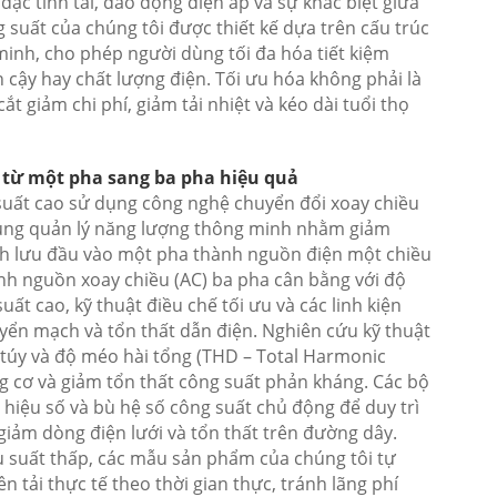
đặc tính tải, dao động điện áp và sự khác biệt giữa
g suất của chúng tôi được thiết kế dựa trên cấu trúc
inh, cho phép người dùng tối đa hóa tiết kiệm
cậy hay chất lượng điện. Tối ưu hóa không phải là
t giảm chi phí, giảm tải nhiệt và kéo dài tuổi thọ
 từ một pha sang ba pha hiệu quả
suất cao sử dụng công nghệ chuyển đổi xoay chiều
 cùng quản lý năng lượng thông minh nhằm giảm
hỉnh lưu đầu vào một pha thành nguồn điện một chiều
nh nguồn xoay chiều (AC) ba pha cân bằng với độ
ất cao, kỹ thuật điều chế tối ưu và các linh kiện
yển mạch và tổn thất dẫn điện. Nghiên cứu kỹ thuật
 túy và độ méo hài tổng (THD – Total Harmonic
ng cơ và giảm tổn thất công suất phản kháng. Các bộ
 hiệu số và bù hệ số công suất chủ động để duy trì
giảm dòng điện lưới và tổn thất trên đường dây.
u suất thấp, các mẫu sản phẩm của chúng tôi tự
n tải thực tế theo thời gian thực, tránh lãng phí