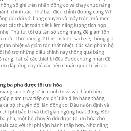
 thông số ghi trên nhãn động cơ và chạy chức năng
hành chính xác. Thứ hai, điều chỉnh đường cong V/F
ông đổi đối với băng chuyền và máy trộn, mô-men
hoạt các thuật toán tiết kiệm năng lượng tích hợp
 nhẹ. Thứ tư, tối ưu tần số sóng mang để giảm tổn
mức. Thứ năm, giữ thiết bị luôn sạch sẽ, thông gió
 tản nhiệt và giảm tổn thất nhiệt. Các sản phẩm bộ
ôi hỗ trợ những điều chỉnh này thông qua bảng
 ràng. Tất cả các thiết bị đều được chứng nhận CE,
 ưu đáp ứng đầy đủ các tiêu chuẩn quốc tế về an
ang ba pha được tối ưu hóa
ang lại những lợi ích kinh tế và vận hành bền
giúp giảm trực tiếp chi phí tiền điện hàng tháng,
của cả bộ chuyển đổi lẫn động cơ. Đầu ra ổn định và
 chi phí bảo trì và thời gian ngừng hoạt động. Đối
ba pha, một bộ chuyển đổi được tối ưu hóa cho
suất cao với chi phí vận hành thấp hơn. Nhờ năng