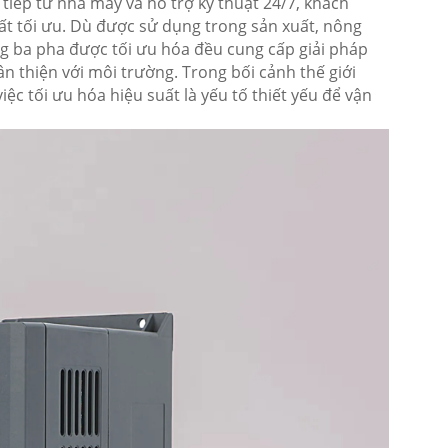
 tiếp từ nhà máy và hỗ trợ kỹ thuật 24/7, khách
uất tối ưu. Dù được sử dụng trong sản xuất, nông
g ba pha được tối ưu hóa đều cung cấp giải pháp
ân thiện với môi trường. Trong bối cảnh thế giới
ệc tối ưu hóa hiệu suất là yếu tố thiết yếu để vận