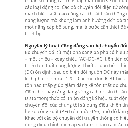
thuần sử dụng các thiết lập mặc định sẽ bỏ qua 
các loại động cơ. Các bộ chuyển đổi điện tử côn
mạch hiệu suất cao cùng các thuật toán thông m
năng lượng mà không làm ảnh hưởng đến độ tin 
một nâng cấp bổ sung, mà là bước cần thiết để cắ
thiết bị.
Nguyên lý hoạt động đằng sau bộ chuyển đổi
Bộ chuyển đổi từ một pha sang ba pha có hiệu 
– một chiều – xoay chiều (AC–DC–AC) tiên tiến
thiểu tổn thất năng lượng. Thiết bị đầu tiên c
(DC) ổn định, sau đó biến đổi nguồn DC này thà
lệch pha chính xác 120°. Các mô-đun IGBT hiệu su
tổn hao thấp giúp giảm đáng kể tổn thất do chu
điện cho thấy rằng dạng sóng ra hình sin thuần
Distortion) thấp cải thiện đáng kể hiệu suất độ
chuyển đổi của chúng tôi sử dụng điều khiển tín
hệ số công suất (PF) trên mức 0,95, nhờ đó làm 
Khác với các bộ chuyển đổi truyền thống có hiệ
động điều chỉnh điện áp và tần số đầu ra dựa trê