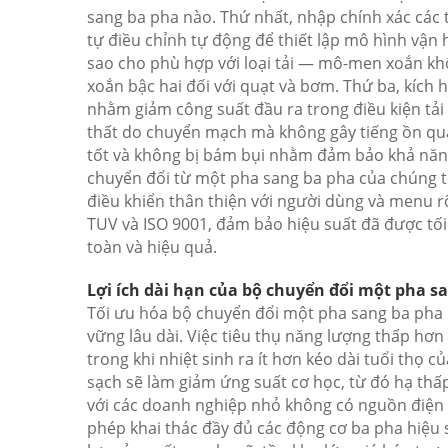
sang ba pha nào. Thứ nhất, nhập chính xác các
tự điều chỉnh tự động để thiết lập mô hình vận 
sao cho phù hợp với loại tải — mô-men xoắn kh
xoắn bậc hai đối với quạt và bơm. Thứ ba, kích 
nhằm giảm công suất đầu ra trong điều kiện tải
thất do chuyển mạch mà không gây tiếng ồn quá 
tốt và không bị bám bụi nhằm đảm bảo khả năng
chuyển đổi từ một pha sang ba pha của chúng t
điều khiển thân thiện với người dùng và menu rõ
TUV và ISO 9001, đảm bảo hiệu suất đã được tối
toàn và hiệu quả.
Lợi ích dài hạn của bộ chuyển đổi một pha s
Tối ưu hóa bộ chuyển đổi một pha sang ba pha m
vững lâu dài. Việc tiêu thụ năng lượng thấp hơn 
trong khi nhiệt sinh ra ít hơn kéo dài tuổi thọ 
sạch sẽ làm giảm ứng suất cơ học, từ đó hạ thấp
với các doanh nghiệp nhỏ không có nguồn điện 
phép khai thác đầy đủ các động cơ ba pha hiệu 