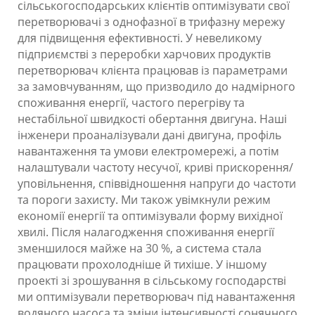
сільськогосподарських клієнтів оптимізувати свої
перетворювачі з однофазної в трифазну мережу
для підвищення ефективності. У невеликому
підприємстві з переробки харчових продуктів
перетворювач клієнта працював із параметрами
за замовчуванням, що призводило до надмірного
споживання енергії, частого перегріву та
нестабільної швидкості обертання двигуна. Наші
інженери проаналізували дані двигуна, профіль
навантаження та умови електромережі, а потім
налаштували частоту несучої, криві прискорення/
уповільнення, співвідношення напруги до частоти
та пороги захисту. Ми також увімкнули режим
економії енергії та оптимізували форму вихідної
хвилі. Після налагодження споживання енергії
зменшилося майже на 30 %, а система стала
працювати прохолодніше й тихіше. У іншому
проекті зі зрошування в сільському господарстві
ми оптимізували перетворювач під навантаження
водяного насоса та зміни інтенсивності сонячного