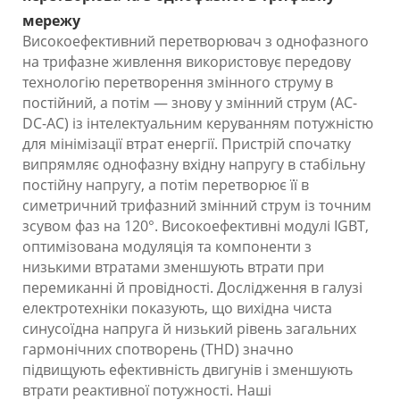
мережу
Високоефективний перетворювач з однофазного
на трифазне живлення використовує передову
технологію перетворення змінного струму в
постійний, а потім — знову у змінний струм (AC-
DC-AC) із інтелектуальним керуванням потужністю
для мінімізації втрат енергії. Пристрій спочатку
випрямляє однофазну вхідну напругу в стабільну
постійну напругу, а потім перетворює її в
симетричний трифазний змінний струм із точним
зсувом фаз на 120°. Високоефективні модулі IGBT,
оптимізована модуляція та компоненти з
низькими втратами зменшують втрати при
перемиканні й провідності. Дослідження в галузі
електротехніки показують, що вихідна чиста
синусоїдна напруга й низький рівень загальних
гармонічних спотворень (THD) значно
підвищують ефективність двигунів і зменшують
втрати реактивної потужності. Наші