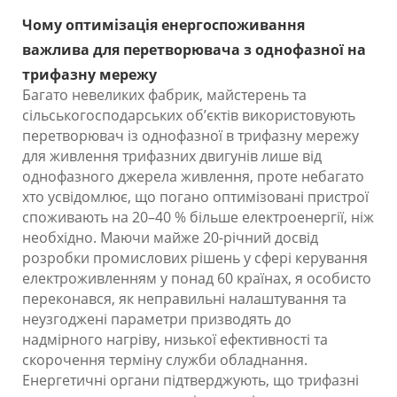
Чому оптимізація енергоспоживання
важлива для перетворювача з однофазної на
трифазну мережу
Багато невеликих фабрик, майстерень та
сільськогосподарських об’єктів використовують
перетворювач із однофазної в трифазну мережу
для живлення трифазних двигунів лише від
однофазного джерела живлення, проте небагато
хто усвідомлює, що погано оптимізовані пристрої
споживають на 20–40 % більше електроенергії, ніж
необхідно. Маючи майже 20-річний досвід
розробки промислових рішень у сфері керування
електроживленням у понад 60 країнах, я особисто
переконався, як неправильні налаштування та
неузгоджені параметри призводять до
надмірного нагріву, низької ефективності та
скорочення терміну служби обладнання.
Енергетичні органи підтверджують, що трифазні