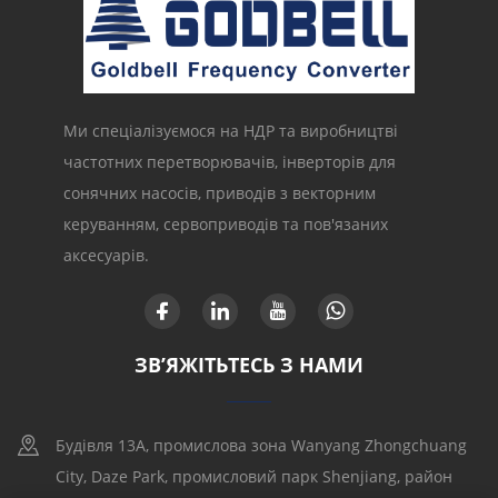
Ми спеціалізуємося на НДР та виробництві
частотних перетворювачів, інверторів для
сонячних насосів, приводів з векторним
керуванням, сервоприводів та пов'язаних
аксесуарів.
ЗВ’ЯЖІТЬТЕСЬ З НАМИ
Будівля 13A, промислова зона Wanyang Zhongchuang
City, Daze Park, промисловий парк Shenjiang, район