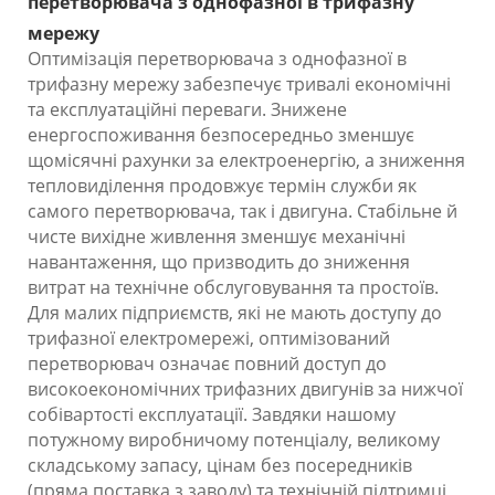
перетворювача з однофазної в трифазну
мережу
Оптимізація перетворювача з однофазної в
трифазну мережу забезпечує тривалі економічні
та експлуатаційні переваги. Знижене
енергоспоживання безпосередньо зменшує
щомісячні рахунки за електроенергію, а зниження
тепловиділення продовжує термін служби як
самого перетворювача, так і двигуна. Стабільне й
чисте вихідне живлення зменшує механічні
навантаження, що призводить до зниження
витрат на технічне обслуговування та простоїв.
Для малих підприємств, які не мають доступу до
трифазної електромережі, оптимізований
перетворювач означає повний доступ до
високоекономічних трифазних двигунів за нижчої
собівартості експлуатації. Завдяки нашому
потужному виробничому потенціалу, великому
складському запасу, цінам без посередників
(пряма поставка з заводу) та технічній підтримці