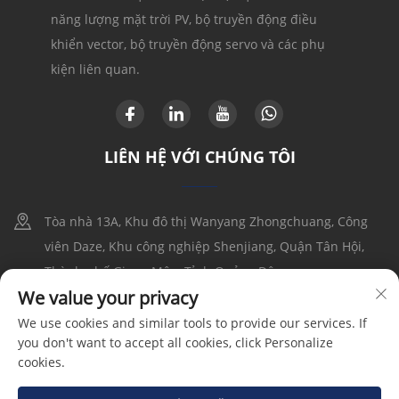
năng lượng mặt trời PV, bộ truyền động điều
khiển vector, bộ truyền động servo và các phụ
kiện liên quan.
LIÊN HỆ VỚI CHÚNG TÔI
Tòa nhà 13A, Khu đô thị Wanyang Zhongchuang, Công
viên Daze, Khu công nghiệp Shenjiang, Quận Tân Hội,
Thành phố Giang Môn, Tỉnh Quảng Đông
We value your privacy
+86-17316086390
We use cookies and similar tools to provide our services. If
you don't want to accept all cookies, click Personalize
[email protected]
cookies.