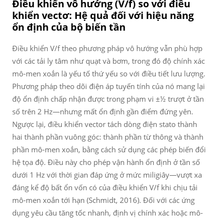
Điều khiển vô hướng (V/f) so với điều
khiển vectơ: Hệ quả đối với hiệu năng
ổn định của bộ biến tần
Điều khiển V/f theo phương pháp vô hướng vẫn phù hợp
với các tải ly tâm như quạt và bơm, trong đó độ chính xác
mô-men xoắn là yếu tố thứ yếu so với điều tiết lưu lượng.
Phương pháp theo dõi điện áp tuyến tính của nó mang lại
độ ổn định chấp nhận được trong phạm vi ±½ trượt ở tần
số trên 2 Hz—nhưng mất ổn định gần điểm đứng yên.
Ngược lại, điều khiển vector tách dòng điện stato thành
hai thành phần vuông góc: thành phần từ thông và thành
phần mô-men xoắn, bằng cách sử dụng các phép biến đổi
hệ tọa độ. Điều này cho phép vận hành ổn định ở tần số
dưới 1 Hz với thời gian đáp ứng ở mức miligiây—vượt xa
đáng kể độ bất ổn vốn có của điều khiển V/f khi chịu tải
mô-men xoắn tới hạn (Schmidt, 2016). Đối với các ứng
dụng yêu cầu tăng tốc nhanh, định vị chính xác hoặc mô-