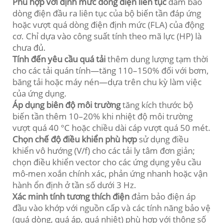
Phù hợp với định mức dòng điện liên tục
đảm bảo
dòng điện đầu ra liên tục của bộ biến tần đáp ứng
hoặc vượt quá dòng điện định mức (FLA) của động
cơ. Chỉ dựa vào công suất tính theo mã lực (HP) là
chưa đủ.
Tính đến yêu cầu quá tải
thêm dung lượng tạm thời
cho các tải quán tính—tăng 110–150% đối với bơm,
băng tải hoặc máy nén—dựa trên chu kỳ làm việc
của ứng dụng.
Áp dụng biên độ môi trường
tăng kích thước bộ
biến tần thêm 10–20% khi nhiệt độ môi trường
vượt quá 40 °C hoặc chiều dài cáp vượt quá 50 mét.
Chọn chế độ điều khiển phù hợp
sử dụng điều
khiển vô hướng (V/f) cho các tải ly tâm đơn giản;
chọn điều khiển vector cho các ứng dụng yêu cầu
mô-men xoắn chính xác, phản ứng nhanh hoặc vận
hành ổn định ở tần số dưới 3 Hz.
Xác minh tính tương thích điện
đảm bảo điện áp
đầu vào khớp với nguồn cấp và các tính năng bảo vệ
(quá dòng, quá áp, quá nhiệt) phù hợp với thông số