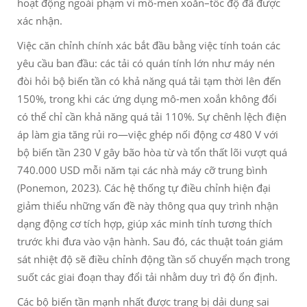
hoạt động ngoài phạm vi mô-men xoắn–tốc độ đã được
xác nhận.
Việc căn chỉnh chính xác bắt đầu bằng việc tính toán các
yêu cầu ban đầu: các tải có quán tính lớn như máy nén
đòi hỏi bộ biến tần có khả năng quá tải tạm thời lên đến
150%, trong khi các ứng dụng mô-men xoắn không đổi
có thể chỉ cần khả năng quá tải 110%. Sự chênh lệch điện
áp làm gia tăng rủi ro—việc ghép nối động cơ 480 V với
bộ biến tần 230 V gây bão hòa từ và tổn thất lõi vượt quá
740.000 USD mỗi năm tại các nhà máy cỡ trung bình
(Ponemon, 2023). Các hệ thống tự điều chỉnh hiện đại
giảm thiểu những vấn đề này thông qua quy trình nhận
dạng động cơ tích hợp, giúp xác minh tính tương thích
trước khi đưa vào vận hành. Sau đó, các thuật toán giám
sát nhiệt độ sẽ điều chỉnh động tần số chuyển mạch trong
suốt các giai đoạn thay đổi tải nhằm duy trì độ ổn định.
Các bộ biến tần mạnh nhất được trang bị dải dung sai