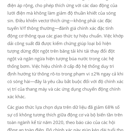
điện áp rộng, cho phép thích ứng với các dao động của
lưới điện mà không làm giảm độ thuần khiết của sóng
sin. Điều khiển vectơ thích ứng—không phải các đặc
tuyến V/f thông thường—đánh giá chính xác đặc tính
động cơ thông qua các giao thức tự hiệu chuẩn. Việc khớp
dải công suất đã được kiểm chứng giúp loại bỏ hiện
tượng dừng đột ngột trên băng tải khi tải thay đổi đột
ngột và ngăn ngừa hiện tượng búa nước trong các hệ
thống bơm. Việc hiệu chỉnh ở cấp độ hệ thống duy trì
định hướng từ thông rô-to trong phạm vi ±2% ngay cả khi
có sóng hài—đây là yêu cầu bắt buộc đối với độ chính xác
vị trí của thang máy và các ứng dụng chuyển động chính
xác khác.
Các giao thức lựa chọn dựa trên dữ liệu đã giảm 68% số
sự cố không tương thích giữa động cơ và bộ biến tần trên
toàn ngành kể từ năm 2020, theo báo cáo của các hội
đồng an toàn điện. Độ chính xác này giúp kéo dài tuổi thọ