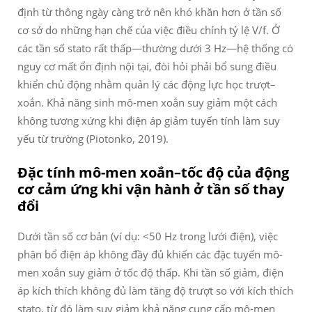
định từ thông ngày càng trở nên khó khăn hơn ở tần số
cơ sở do những hạn chế của việc điều chỉnh tỷ lệ V/f. Ở
các tần số stato rất thấp—thường dưới 3 Hz—hệ thống có
nguy cơ mất ổn định nội tại, đòi hỏi phải bổ sung điều
khiển chủ động nhằm quản lý các động lực học trượt–
xoắn. Khả năng sinh mô-men xoắn suy giảm một cách
không tương xứng khi điện áp giảm tuyến tính làm suy
yếu từ trường (Piotonko, 2019).
Đặc tính mô-men xoắn–tốc độ của động
cơ cảm ứng khi vận hành ở tần số thay
đổi
Dưới tần số cơ bản (ví dụ: <50 Hz trong lưới điện), việc
phân bổ điện áp không đầy đủ khiến các đặc tuyến mô-
men xoắn suy giảm ở tốc độ thấp. Khi tần số giảm, điện
áp kích thích không đủ làm tăng độ trượt so với kích thích
stato, từ đó làm suy giảm khả năng cung cấp mô-men