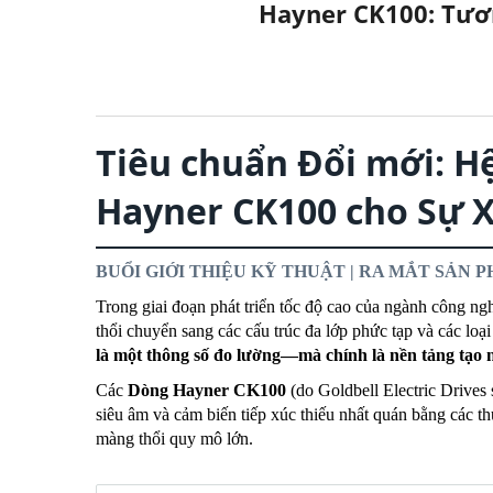
Hayner CK100: Tươn
Tiêu chuẩn Đổi mới: H
Hayner CK100 cho Sự X
BUỔI GIỚI THIỆU KỸ THUẬT | RA MẮT SẢN 
Trong giai đoạn phát triển tốc độ cao của ngành công ng
thổi chuyển sang các cấu trúc đa lớp phức tạp và các loại
là một thông số đo lường—mà chính là nền tảng tạo n
Các
Dòng Hayner CK100
(do Goldbell Electric Drives
siêu âm và cảm biến tiếp xúc thiếu nhất quán bằng các t
màng thổi quy mô lớn.