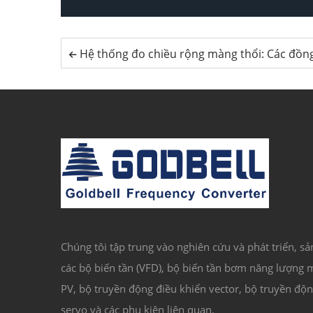
Hệ thống đo chiều rộng màng thổi: Các đồng hồ đo thông minh giảm phế liệ
Chúng tôi tập trung vào nghiên cứu và phát triển, sả
các bộ biến tần (VFD), bộ biến tần bơm năng lượng m
PV, bộ truyền động điều khiển vector, bộ truyền độ
servo và các phụ kiện liên quan.