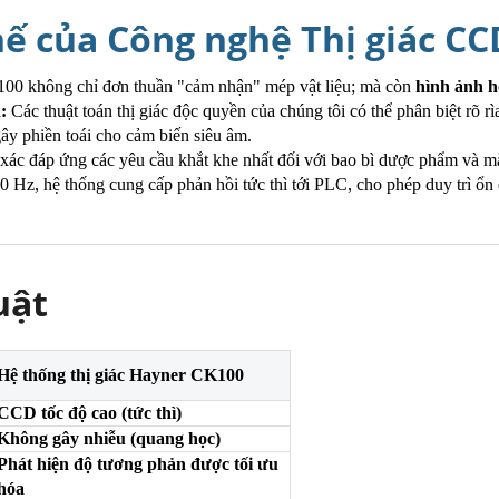
thế của Công nghệ Thị giác CC
00 không chỉ đơn thuần "cảm nhận" mép vật liệu; mà còn
hình ảnh h
n:
Các thuật toán thị giác độc quyền của chúng tôi có thể phân biệt rõ r
ây phiền toái cho cảm biến siêu âm.
xác đáp ứng các yêu cầu khắt khe nhất đối với bao bì dược phẩm và mà
0 Hz, hệ thống cung cấp phản hồi tức thì tới PLC, cho phép duy trì ổ
uật
Hệ thống thị giác Hayner CK100
CCD tốc độ cao (tức thì)
Không gây nhiễu (quang học)
Phát hiện độ tương phản được tối ưu
hóa