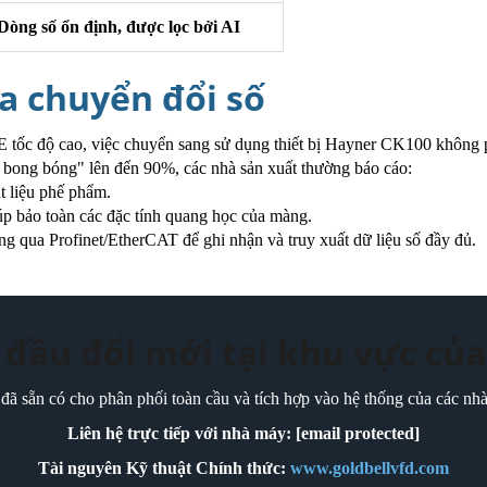
Dòng số ổn định, được lọc bởi AI
ủa chuyển đổi số
 tốc độ cao, việc chuyển sang sử dụng thiết bị Hayner CK100 không
i bong bóng" lên đến 90%, các nhà sản xuất thường báo cáo:
 liệu phế phẩm.
úp bảo toàn các đặc tính quang học của màng.
ng qua Profinet/EtherCAT để ghi nhận và truy xuất dữ liệu số đầy đủ.
đầu đổi mới tại khu vực củ
ã sẵn có cho phân phối toàn cầu và tích hợp vào hệ thống của các nhà
Liên hệ trực tiếp với nhà máy:
[email protected]
Tài nguyên Kỹ thuật Chính thức:
www.goldbellvfd.com