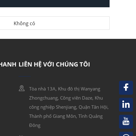
Không có
NHANH
LIÊN HỆ VỚI CHÚNG TÔI
Tòa nhà 13A, Khu đô thị Wanyang
Zhongchuang, Công viên Daze, Khu
công nghiệp Shenjiang, Quận Tân Hội,
Thành phố Giang Môn, Tỉnh Quảng
Đông