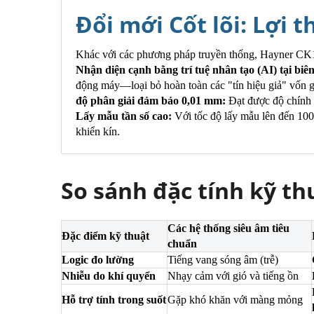
Đổi mới Cốt lõi: Lợi 
Khác với các phương pháp truyền thống, Hayner CK1
Nhận diện cạnh bằng trí tuệ nhân tạo (AI) tại biê
động máy—loại bỏ hoàn toàn các "tín hiệu giả" vốn g
độ phân giải đảm bảo 0,01 mm:
Đạt được độ chính 
Lấy mẫu tần số cao:
Với tốc độ lấy mẫu lên đến 100
khiển kín.
So sánh đặc tính kỹ th
Các hệ thống siêu âm tiêu
Đặc điểm kỹ thuật
chuẩn
Logic đo lường
Tiếng vang sóng âm (trễ)
Nhiễu do khí quyển
Nhạy cảm với gió và tiếng ồn
Hỗ trợ tính trong suốt
Gặp khó khăn với màng mỏng