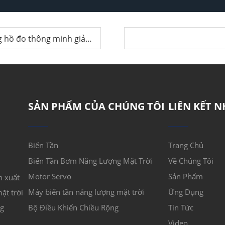
u tới 90% | Cẩm nang mua sắm năm 2025
SẢN PHẨM CỦA CHÚNG TÔI
LIÊN KẾT 
Biến Tần
Trang Chủ
Biến Tần Bơm Năng Lượng Mặt Trời
Về Chúng Tôi
Motor Servo
Sản Phẩm
n xuất
Máy biến tần năng lượng mặt trời
Ứng Dụng
ặt trời
ng
Bộ Điều Khiển Chiều Rộng
Tin Tức
Video