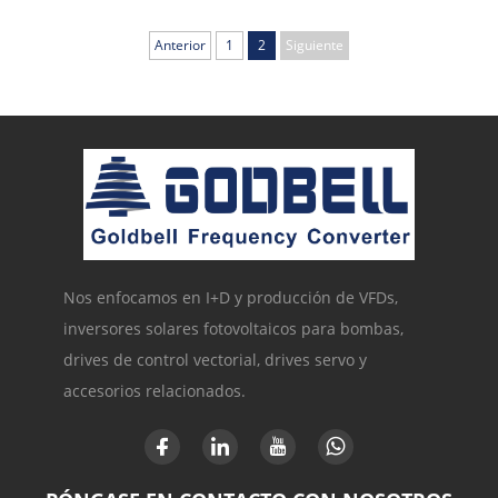
Anterior
1
2
Siguiente
Nos enfocamos en I+D y producción de VFDs,
inversores solares fotovoltaicos para bombas,
drives de control vectorial, drives servo y
accesorios relacionados.