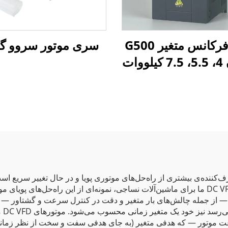
درایو فرکانس متغیر G500
سری موتور سروو گل
وات
ده‌ی بیشتری از راه‌حل‌های موتوری پویا و در حال تغییر سریع است 
تولید سفارشی‌شده و سریع‌تر هماهنگ شود. موتورهای DC VFD ما برای ماشین‌آلات نساجی، نمونه‌ای 
 — از جمله چالش‌های بار متغیر و دقت در کنترل سرعت و گشتاور — پا
حسا
عت موتور — که هدفی متغیر (به جای هدفی سفت و سخت از نظر زمانی