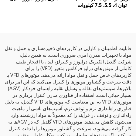
توان 4، 5.5، 7.5 کیلووات
قابلیت اطمینان و کارایی در کاربردهای ذخیره‌سازی و حمل و نقل
مواد با تجهیزات مدرن امری ضروری است. به همین دلیل،
شرکت گلدبل الکتریک درایوزز و کنترلز، لید.، با افتخار طیف
کاملی از موتورهای درایو فرکانس متغیر (VFD) را برای
کاربردهای خاص حمل و نقل مواد ارائه می‌دهد. موتورهای VFD با
دقت سرعت و گشتاور موتورها را کنترل می‌کنند که این امر برای
بالابرها، سیستم‌های نقاله و وسایل نقلیه راهنمای خودکار (AGV)
بسیار حیاتی است. استفاده از فناوری مدرن کنترل برداری در
موتورهای VFD به این معناست که موتورهای VFD گلدبل، به دلیل
فناوری راه‌اندازی نرم و توقف نرم، آسیب‌های ناشی از ماهیت
راه‌اندازی و توقف در فرآیند را که معمولاً به مواد ارزشمند وارد
می‌شود، کاهش می‌دهند. موتورهای VFD گلدبل که در AGVها به
کار گرفته می‌شوند، سرعت و گشتاور موتورها را با دقت کنترل
می‌کنند. اگر هزینه‌های جابجایی در کسب‌وکار عاملی مؤثر در