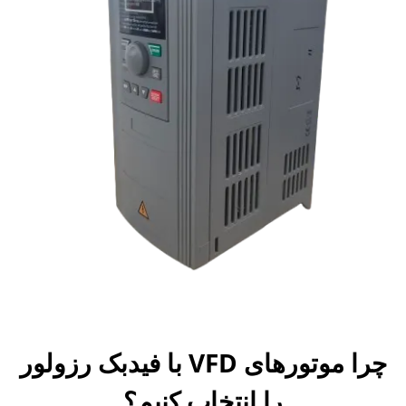
چرا موتورهای VFD با فیدبک رزولور
را انتخاب کنیم؟