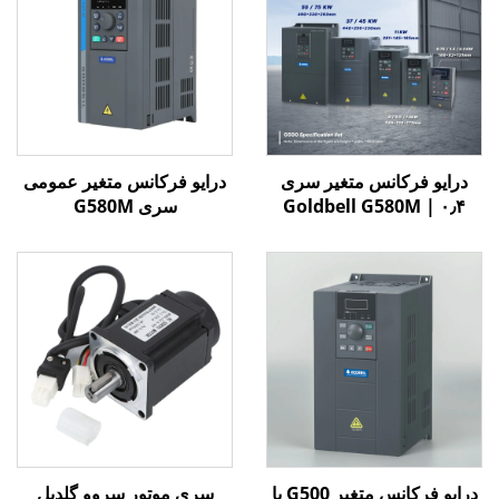
درایو فرکانس متغیر سری
درایو فرکانس متغیر عمومی
Goldbell G580M | ۰٫۴
سری G580M
کیلووات تا ۸۰۰ کیلووات |
کنترل V/F و برداری | درایو
فرکانس متغیر با گواهینامه
CE
درایو فرکانس متغیر G500 با
سری موتور سروو گلدبل