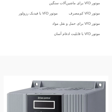
موتور VFD برای ماشین‌آلات سنگین
موتور VFD کم‌مصرف
موتور VFD با فیدبک رزولور
موتور VFD برای حمل و نقل مواد
موتور VFD با قابلیت ادغام آسان