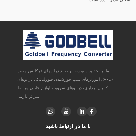
ما بر تحقیق و توسعه و تولید درایوهای فرکانس متغیر
(VFD)، اینورترهای پمپ خورشیدی فتوولتائیک، درایوهای
کنترل برداری، درایوهای سروو و لوازم جانبی مرتبط
تمرکز داریم.
با ما در ارتباط باشید