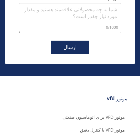
0/1000
ارسال
موتور vfd
موتور VFD برای اتوماسیون صنعتی
موتور VFD با کنترل دقیق