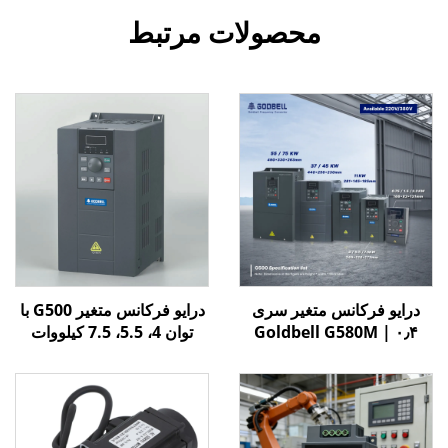
محصولات مرتبط
درایو فرکانس متغیر سری
درایو فرکانس متغیر G500 با
Goldbell G580M | ۰٫۴
توان 4، 5.5، 7.5 کیلووات
کیلووات تا ۸۰۰ کیلووات |
کنترل V/F و برداری | درایو
فرکانس متغیر با گواهینامه
CE