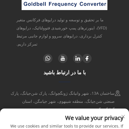
ما بر تحقیق و توسعه و تولید درایوهای فرکانس متغیر
(VFD)، اینورترهای پمپ خورشیدی فتوولتائیک، درایوهای
کنترل برداری، درایوهای سروو و لوازم جانبی مرتبط
تمرکز داریم.
با ما در ارتباط باشید
ساختمان 13A، شهر وانیانگ ژونگچوانگ، پارک شن‌جیانگ، پارک
صنعتی شن‌جیانگ، منطقه شینهوی، شهر جیامگن، استان
گوانگدونگ
We value your privacy
+86-17316086390
We use cookies and similar tools to provide our services. If