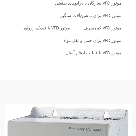
موتور VFD سازگان با درایوهای صنعتی
موتور VFD برای ماشین‌آلات سنگین
موتور VFD کم‌مصرف
موتور VFD با فیدبک رزولور
موتور VFD برای حمل و نقل مواد
موتور VFD با قابلیت ادغام آسان