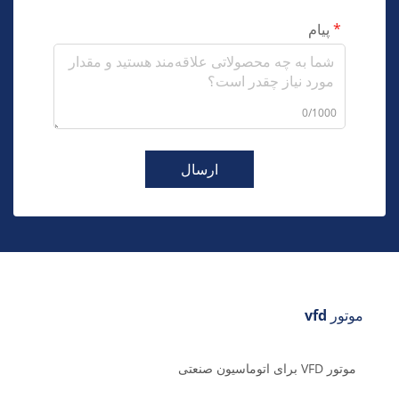
پیام
0/1000
ارسال
موتور vfd
موتور VFD برای اتوماسیون صنعتی