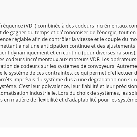
 de fréquence (VDF) combinée à des codeurs incrémentaux con
t de gagner du temps et d'économiser de l'énergie, tout en o
nce réglable afin de contrôler la vitesse et le couple du m
permettant ainsi une anticipation continue et des ajusteme
uent dynamiquement et en continu (pour diverses raisons). 
 des codeurs incrémentaux aux moteurs VDF. Les opérateurs
gration de codeurs sur les systèmes de convoyeurs. Autrement
re le système de ces contraintes, ce qui permet d'effectuer d
s arrêts imprévus du système dus à une dégradation non sur
système. C'est leur polyvalence, leur fiabilité et leur préci
omatisation industrielle. Lors du choix de systèmes, les s
en matière de flexibilité et d'adaptabilité pour les système