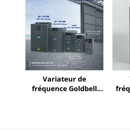
Variateur de
fréquence Goldbell
fréq
série G580M | 0,4 kW –
800 kW | Commande
V/f et commande
vectorielle | Variateur