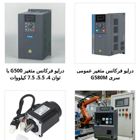
درایو فرکانس متغیر عمومی
درایو فرکانس متغیر G500 با
سری G580M
توان 4، 5.5، 7.5 کیلووات