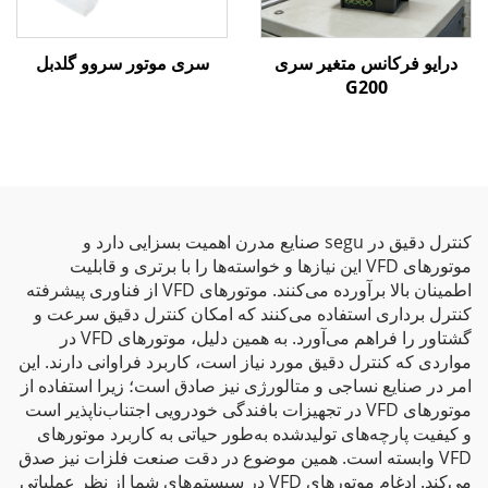
درایو فرکانس متغیر سری
سری موتور سروو گلدبل
G200
کنترل دقیق در segu صنایع مدرن اهمیت بسزایی دارد و
موتورهای VFD این نیازها و خواسته‌ها را با برتری و قابلیت
اطمینان بالا برآورده می‌کنند. موتورهای VFD از فناوری پیشرفته
کنترل برداری استفاده می‌کنند که امکان کنترل دقیق سرعت و
گشتاور را فراهم می‌آورد. به همین دلیل، موتورهای VFD در
مواردی که کنترل دقیق مورد نیاز است، کاربرد فراوانی دارند. این
امر در صنایع نساجی و متالورژی نیز صادق است؛ زیرا استفاده از
موتورهای VFD در تجهیزات بافندگی خودرویی اجتناب‌ناپذیر است
و کیفیت پارچه‌های تولیدشده به‌طور حیاتی به کاربرد موتورهای
VFD وابسته است. همین موضوع در دقت صنعت فلزات نیز صدق
می‌کند. ادغام موتورهای VFD در سیستم‌های شما از نظر عملیاتی