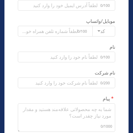
0/100
موبایل/واتساپ
کد
0/100
نام
0/100
نام شرکت
0/200
پیام
0/1000